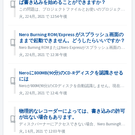
ば書き込みを始めることができますか？
この問題は、プロジェクトファイルとお使いのプロジェクトタイプとの間の不一致が原因である可能性があります。他のプロジェクトタイプを試して、一致問題があるかどうかを確認してください。 ディスクドライブの認識に失敗したことも原因の一つと考えられますので、お試しください。 1. 外付けの光ディスクドライブレコ...
火, 22 6月, 2021 で 12:54 午後
Nero Burning ROM/Express がスプラッシュ画面の
ままで起動できません。どうしたらいいですか？
Nero Burning ROMまたはNero Expressがスプラッシュ画面のみでアプリケーションウィンドウが表示されない場合は、お使いのコンピュータに動作しないディスクドライブがないかどうかを確認してください。 このようなディスクドライブが存在する場合、Nero Burning ROMの起動に失敗すること...
火, 22 6月, 2021 で 12:38 午後
Neroに800MB(90分)のCD-Rディスクを認識させる
には
Neroが800M(90分)のCDディスクを自動認識しません。現在も700M(80分)として認識されています。 800M近いデータをフルディスクで書き込む必要がある場合は、「OverBurn」機能を有効にすることができます。 Nero Burning ROM/Nero Expressの「オプション」ダ...
火, 22 6月, 2021 で 12:41 午後
物理的なレコーダーによっては、書き込みの許可
が出ない場合もあります。
ディスクバーナーにアクセスできない場合、Nero BurningROMまたはNero Expressを開くと、エラーメッセージがポップアップ表示されます。 解決方法： 管理者アカウントでWIN+Rを押して gpedit.msc と入力し、「CD and DVD:Deny read acces...
火, 1 6月, 2021 で 12:03 午後