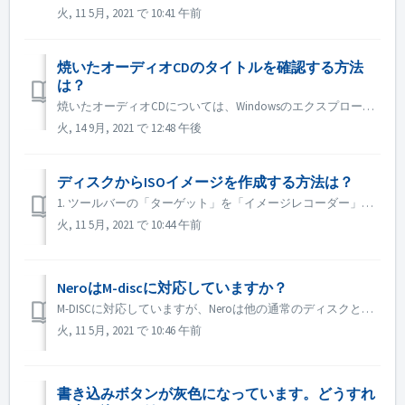
火, 11 5月, 2021 で 10:41 午前
焼いたオーディオCDのタイトルを確認する方法
は？
焼いたオーディオCDについては、Windowsのエクスプローラーでブラウズすると、トラック01、トラック02と表示されます。これは予想通りです。 Nero MediaHomeなどの音楽プレーヤーで再生すれば、メタデータを見ることができます。
火, 14 9月, 2021 で 12:48 午後
ディスクからISOイメージを作成する方法は？
1. ツールバーの「ターゲット」を「イメージレコーダー」に設定します。 2. コピー元のディスクをドライブに挿入します。ツールバーの「コピー」をクリックします。 3. 設定が完了したら、［コピー］をクリックします。 4. Save as type "としてISOを選...
火, 11 5月, 2021 で 10:44 午前
NeroはM-discに対応していますか？
M-DISCに対応していますが、Neroは他の通常のディスクと同様に書き込みます。このための特別な処置はありません。
火, 11 5月, 2021 で 10:46 午前
書き込みボタンが灰色になっています。どうすれ