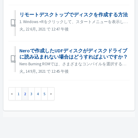
リモートデスクトップでディスクを作成する方法
1. Windows +Rをクリックして、スタートメニューを表示します。 2. 検索ボックスに gpedit.msc と入力し、キーボードの[Enter]キーを押します。ローカルグループポリシーエディターが表示されます。 3. ローカルグループポリシーエディターのウィンドウが開いたら、Adm...
火, 22 6月, 2021 で 12:47 午後
Neroで作成したUDFディスクがディスクドライブ
に読み込まれない場合はどうすればよいですか？
Nero Burning ROMでは、さまざまなコンパイルを選択することができます。 UDF ディスクを作成した場合、ディスクドライブと UDF の互換性が低いと、ディスクの読み取りに失敗することがあります。 ISOやUDF/ISOのような他のコンパイレーションを選択して、再度お試しになることをお勧めします。 ...
火, 14 9月, 2021 で 12:45 午後
1
2
3
4
5