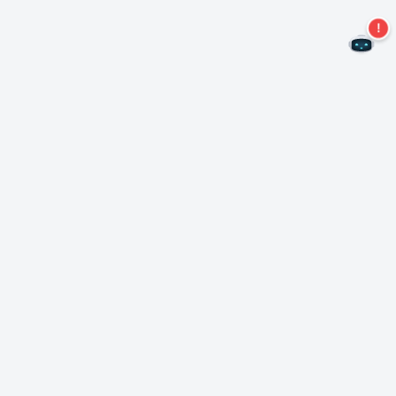
二度とオファーを見逃すことはありません。
ニュースレターを購読する
購読
Neroについて
著作権について
プレスセンター
データ保護