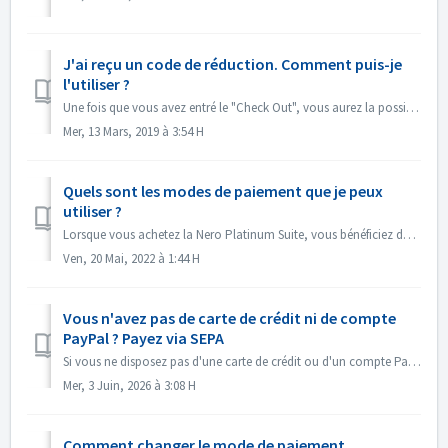
J'ai reçu un code de réduction. Comment puis-je
l'utiliser ?
Une fois que vous avez entré le "Check Out", vous aurez la possibilité d'entrer votre code de réduction dans le champ vide "Discount Code...
Mer, 13 Mars, 2019 à 3:54 H
Quels sont les modes de paiement que je peux
utiliser ?
Lorsque vous achetez la Nero Platinum Suite, vous bénéficiez des mêmes options de paiement que pour un achat unique. Vous pouvez payer par PayPal car...
Ven, 20 Mai, 2022 à 1:44 H
Vous n'avez pas de carte de crédit ni de compte
PayPal ? Payez via SEPA
Si vous ne disposez pas d'une carte de crédit ou d'un compte PayPal, vous pouvez également choisir le prélèvement SEPA lors du paiement, à condition...
Mer, 3 Juin, 2026 à 3:08 H
Comment changer le mode de paiement