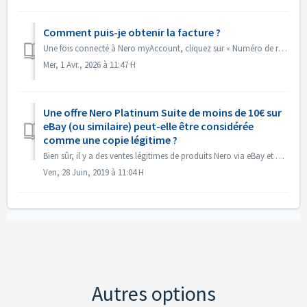
Comment puis-je obtenir la facture ?
Une fois connecté à Nero myAccount, cliquez sur « Numéro de référence ». Dans la barre latérale gauche, cliquez sur « Télécharger la facture » pour obten...
Mer, 1 Avr., 2026 à 11:47 H
Une offre Nero Platinum Suite de moins de 10€ sur
eBay (ou similaire) peut-elle être considérée
comme une copie légitime ?
Bien sûr, il y a des ventes légitimes de produits Nero via eBay et d'autres plateformes similaires. Beaucoup de nos revendeurs officiels vendent le prod...
Ven, 28 Juin, 2019 à 11:04 H
Autres options