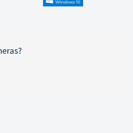
neras?