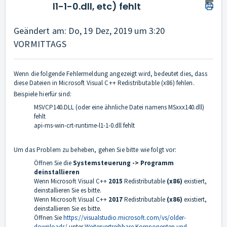
l1-1-0.dll, etc) fehlt
Geändert am: Do, 19 Dez, 2019 um 3:20
VORMITTAGS
Wenn die folgende Fehlermeldung angezeigt wird, bedeutet dies, dass
diese Dateien in Microsoft Visual C++ Redistributable (x86) fehlen.
Beispiele hierfür sind:
MSVCP140.DLL (oder eine ähnliche Datei namens MSxxx140.dll)
fehlt
api-ms-win-crt-runtime-l1-1-0.dll fehlt
Um das Problem zu beheben, gehen Sie bitte wie folgt vor:
Öffnen Sie die
Systemsteuerung -> Programm
deinstallieren
Wenn Microsoft Visual C++
2015
Redistributable
(x86)
existiert,
deinstallieren Sie es bitte.
Wenn Microsoft Visual C++
2017
Redistributable
(x86)
existiert,
deinstallieren Sie es bitte.
Öffnen Sie
https://visualstudio.microsoft.com/vs/older-
downloads/
unter
Weitervertreibbare Komponenten und