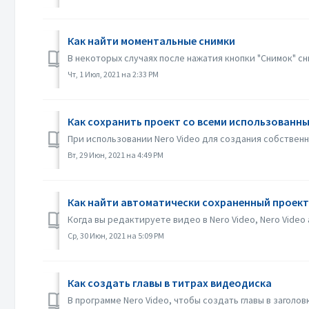
Как найти моментальные снимки
В некоторых случаях после нажатия кнопки "Снимок" сн
Чт, 1 Июл, 2021 на 2:33 PM
Как сохранить проект со всеми использованны
При использовании Nero Video для создания собственн
Вт, 29 Июн, 2021 на 4:49 PM
Как найти автоматически сохраненный проект,
Когда вы редактируете видео в Nero Video, Nero Video
Ср, 30 Июн, 2021 на 5:09 PM
Как создать главы в титрах видеодиска
В программе Nero Video, чтобы создать главы в заголо