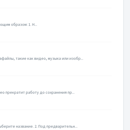
щим образом: 1. Н...
файлы, такие как видео, музыка или изобр...
eo прекратит работу до сохранения пр...
берите название. 2. Под предварительн...