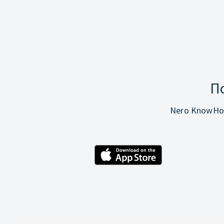
П
Nero KnowHo