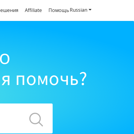
Russian
решения
Affiliate
Помощь
o
ня помочь?