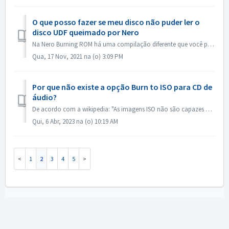
O que posso fazer se meu disco não puder ler o
disco UDF queimado por Nero
Na Nero Burning ROM há uma compilação diferente que você pode escolher. Se você queimou um disco UDF, mas a compatibilidade de seu disco e UDF não é tão b...
Qua, 17 Nov, 2021 na (o) 3:09 PM
Por que não existe a opção Burn to ISO para CD de
áudio?
De acordo com a wikipedia: "As imagens ISO não são capazes de armazenar e recriar discos CD-Audio, devido ao fato de que os discos CD-Audio não utiliz...
Qui, 6 Abr, 2023 na (o) 10:19 AM
1
2
3
4
5