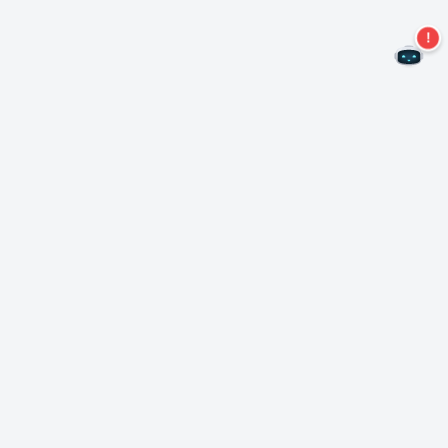
Não perca mais ofertas!
Assine nossa newsletter
Assinar
Sobre Nero
Copyright
Centro de Imprensa
Privacidade
Clientes comerciais
Termos e Condições