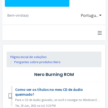
Portugu...
Bem-vindo(a)
Página inicial de soluções
Perguntas sobre produtos Nero
Nero Burning ROM
Como ver os títulos no meu CD de áudio
queimado?
Para o CD de áudio gravado, se você o navegar no Windows Explorer, ele aparecerá como faixa 01, faixa 02. Isto é o esperado: Se você tocar com um toc...
Ter, 29 Jun, 2021 na (o) 3:23 PM