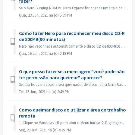
fazer?
Se o Nero Burning ROM ou Nero Express for apenas uma tela de respingo, mas não houver nenhuma janela de aplicação, verifique se há algum drive de disco que ...
Qua, 23 Jun, 2021 na (o) 5:09 PM
Como fazer Nero para reconhecer meu disco CD-R
de 800MB(90 minutos)
Nero não reconhece automaticamente o disco CD de 800M(90 minutos). Ainda é detectado como 700M(80minutos) agora. Se você precisar queimar um disco completo...
Qua, 16 Jun, 2021 na (o) 2:18 PM
O que posso fazer se a mensagem "você pode não
ter permissão para queimar" aparecer?
Se não houver acesso a seu queimador de disco, abra Nero Burning ROM ou Nero Express, a mensagem de erro aparece. Como resolver isto: Sob a conta de adm...
Ter, 15 Jun, 2021 na (o) 3:49 PM
Como queimar disco ao utilizar a área de trabalho
remota
1. Clique no Windows +R para abrir o Menu Iniciar. 2. Digite gpedit.msc na caixa de busca e pressione a tecla [Enter] em seu teclado. Isto abrirá o Editor ...
Seg, 28 Jun, 2021 na (o) 4:25 PM