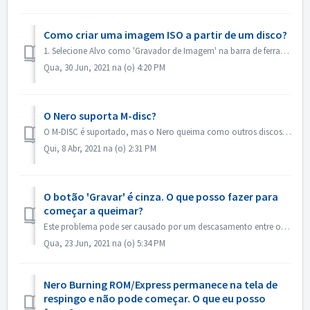
Como criar uma imagem ISO a partir de um disco?
1. Selecione Alvo como 'Gravador de Imagem' na barra de ferramentas. 2. Insira seu disco de origem para dirigir. Clique em Copiar na barra de fer...
Qua, 30 Jun, 2021 na (o) 4:20 PM
O Nero suporta M-disc?
O M-DISC é suportado, mas o Nero queima como outros discos comuns. Não há tratamento especial para isso.
Qui, 8 Abr, 2021 na (o) 2:31 PM
O botão 'Gravar' é cinza. O que posso fazer para
começar a queimar?
Este problema pode ser causado por um descasamento entre o arquivo do projeto e seu tipo de projeto. Por favor, tente outros tipos de projeto para ver se há...
Qua, 23 Jun, 2021 na (o) 5:34 PM
Nero Burning ROM/Express permanece na tela de
respingo e não pode começar. O que eu posso