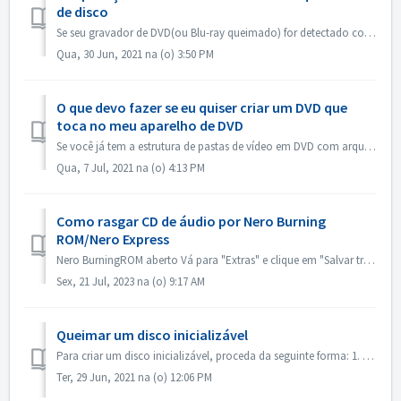
de disco
Se seu gravador de DVD(ou Blu-ray queimado) for detectado como gravador de CD, favor consultar este artigo: https://nerosupport.freshdesk.com/en/support/so...
Qua, 30 Jun, 2021 na (o) 3:50 PM
O que devo fazer se eu quiser criar um DVD que
toca no meu aparelho de DVD
Se você já tem a estrutura de pastas de vídeo em DVD com arquivos .VOB, .IFO/.BUP, você poderia usar o Nero BurningROM para gravar DVD. 1. Nova uma Compilaç...
Qua, 7 Jul, 2021 na (o) 4:13 PM
Como rasgar CD de áudio por Nero Burning
ROM/Nero Express
Nero BurningROM aberto Vá para "Extras" e clique em "Salvar trilhas de áudio". Na aba "fonte", selecione as faixas. Config...
Sex, 21 Jul, 2023 na (o) 9:17 AM
Queimar um disco inicializável
Para criar um disco inicializável, proceda da seguinte forma: 1. Clique no botão Novo na tela principal da ROM Nero Burning. ->A janela Nova Compilação ...
Ter, 29 Jun, 2021 na (o) 12:06 PM