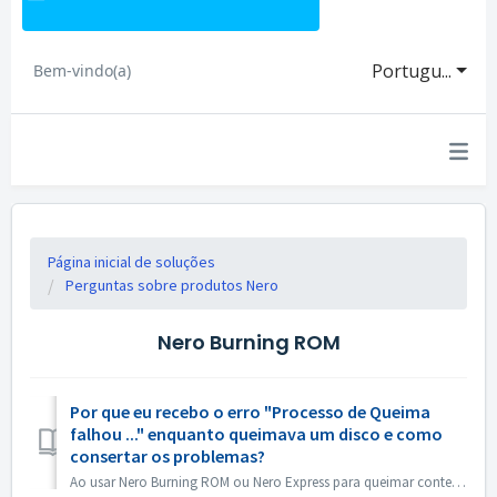
Portugu...
Bem-vindo(a)
Página inicial de soluções
Perguntas sobre produtos Nero
Nero Burning ROM
Por que eu recebo o erro "Processo de Queima
falhou ..." enquanto queimava um disco e como
consertar os problemas?
Ao usar Nero Burning ROM ou Nero Express para queimar conteúdo em um disco, você pode encontrar a mensagem de erro 'Burn process failed ...'. Então...