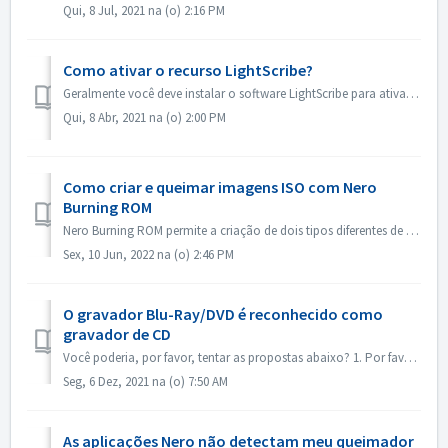
Qui, 8 Jul, 2021 na (o) 2:16 PM
Como ativar o recurso LightScribe?
Geralmente você deve instalar o software LightScribe para ativar os recursos do LightScribe. https://lightscribesoftware.org/ Entre em contato conosco se v...
Qui, 8 Abr, 2021 na (o) 2:00 PM
Como criar e queimar imagens ISO com Nero
Burning ROM
Nero Burning ROM permite a criação de dois tipos diferentes de imagens de disco. Os 'Nero Image Files' (*.nrg) consistem de um formato proprietário...
Sex, 10 Jun, 2022 na (o) 2:46 PM
O gravador Blu-Ray/DVD é reconhecido como
gravador de CD
Você poderia, por favor, tentar as propostas abaixo? 1. Por favor, verifique se há um novo driver para seu queimador e firmware. Por favor, atualize se hou...
Seg, 6 Dez, 2021 na (o) 7:50 AM
As aplicações Nero não detectam meu queimador