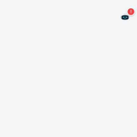
Não perca mais ofertas!
Assine nossa newsletter
Assinar
Sobre Nero
Copyright
Centro de Imprensa
Privacidade
Clientes comerciais
Termos e Condições