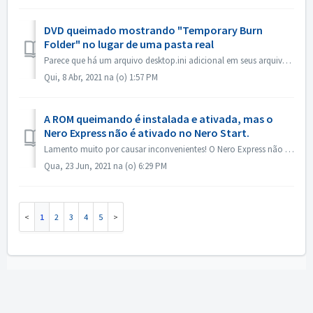
DVD queimado mostrando "Temporary Burn
Folder" no lugar de uma pasta real
Parece que há um arquivo desktop.ini adicional em seus arquivos fonte. O Explorer lê esse arquivo e descobre que essa pasta em particular tem um nome locali...
Qui, 8 Abr, 2021 na (o) 1:57 PM
A ROM queimando é instalada e ativada, mas o
Nero Express não é ativado no Nero Start.
Lamento muito por causar inconvenientes! O Nero Express não está contido no produto autônomo Nero BurningRom. O Nero Express é vendido em lojas off-line. ...
Qua, 23 Jun, 2021 na (o) 6:29 PM
1
2
3
4
5