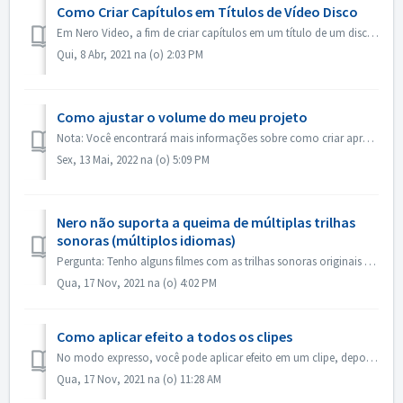
Como Criar Capítulos em Títulos de Vídeo Disco
Em Nero Video, a fim de criar capítulos em um título de um disco, 1. Na tela Conteúdo, selecione o título. 2. Sob a visualização do título, mova o marcador...
Qui, 8 Abr, 2021 na (o) 2:03 PM
Como ajustar o volume do meu projeto
Nota: Você encontrará mais informações sobre como criar apresentações de slides com música no link a seguir: Como criar apresentações de slides com música ...
Sex, 13 Mai, 2022 na (o) 5:09 PM
Nero não suporta a queima de múltiplas trilhas
sonoras (múltiplos idiomas)
Pergunta: Tenho alguns filmes com as trilhas sonoras originais em 2 idiomas incluídas (alemão e English） Mas eu não consigo colocar a segunda faixa de áudio...
Qua, 17 Nov, 2021 na (o) 4:02 PM
Como aplicar efeito a todos os clipes
No modo expresso, você pode aplicar efeito em um clipe, depois abrir o "Controle de Efeito Expresso", habilitar "Aplicar a todos os clipes ou...
Qua, 17 Nov, 2021 na (o) 11:28 AM