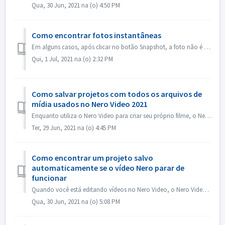
Qua, 30 Jun, 2021 na (o) 4:50 PM
Como encontrar fotos instantâneas
Em alguns casos, após clicar no botão Snapshot, a foto não é mostrada em My Media. Você pode encontrar a foto da maneira abaixo: 1. Clique em Opções na barr...
Qui, 1 Jul, 2021 na (o) 2:32 PM
Como salvar projetos com todos os arquivos de
mídia usados no Nero Video 2021
Enquanto utiliza o Nero Video para criar seu próprio filme, o Nero Video pode importar seus próprios arquivos de mídia como Vídeo, Música ou Imagens de dife...
Ter, 29 Jun, 2021 na (o) 4:45 PM
Como encontrar um projeto salvo
automaticamente se o vídeo Nero parar de
funcionar
Quando você está editando vídeos no Nero Video, o Nero Video salva automaticamente seu projeto em segundo plano. Se o Nero Video parar de trabalhar antes d...
Qua, 30 Jun, 2021 na (o) 5:08 PM