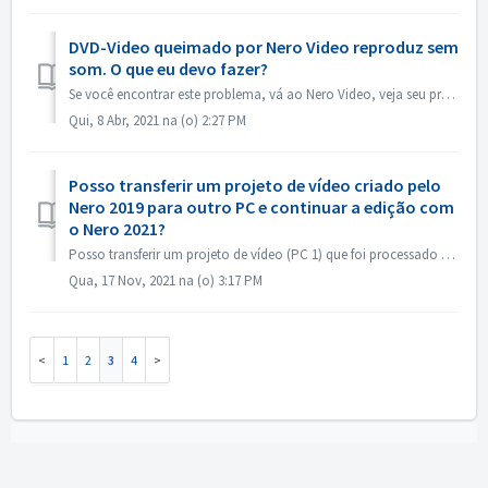
DVD-Video queimado por Nero Video reproduz sem
som. O que eu devo fazer?
Se você encontrar este problema, vá ao Nero Video, veja seu projeto fonte. Certifique-se antes de queimar, o som está bom. Se não houver som ao pré-visualiz...
Qui, 8 Abr, 2021 na (o) 2:27 PM
Posso transferir um projeto de vídeo criado pelo
Nero 2019 para outro PC e continuar a edição com
o Nero 2021?
Posso transferir um projeto de vídeo (PC 1) que foi processado com o Nero 2019 para outro PC (PC 2) e continuar a edição com o Nero 2021? Sim, você pode cop...
Qua, 17 Nov, 2021 na (o) 3:17 PM
1
2
3
4