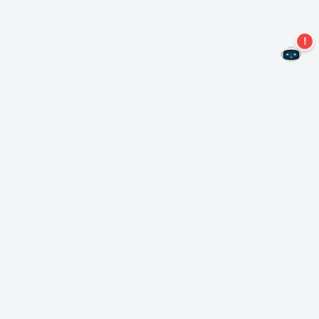
Não perca mais ofertas!
Assine nossa newsletter
Assinar
Sobre Nero
Copyright
Centro de Imprensa
Privacidade