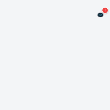
Não perca mais ofertas!
Assine nossa newsletter
Assinar
Sobre Nero
Copyright
Centro de Imprensa
Privacidade
Clientes comerciais
Termos e Condições