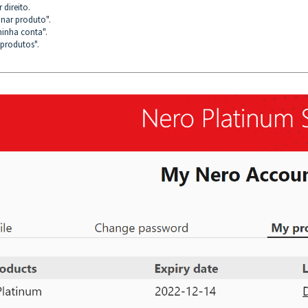
 direito.
ionar produto".
minha conta".
 produtos".