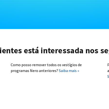
lientes está interessada nos se
Como posso remover todos os vestígios de
P
programas Nero anteriores?
Saiba mais »
a
S