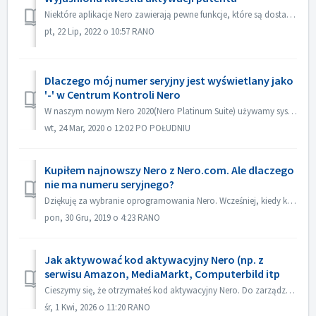
Niektóre aplikacje Nero zawierają pewne funkcje, które są dostarczane przez dostawców zewnętrznych. Wdrożenie tych technologii umożliwia Nero być w wysokim ...
pt, 22 Lip, 2022 o 10:57 RANO
Dlaczego mój numer seryjny jest wyświetlany jako
'-' w Centrum Kontroli Nero
W naszym nowym Nero 2020(Nero Platinum Suite) używamy systemu kont do zarządzania produktami i numerami seryjnymi klientów. Konto Nero składa się z adresu ...
wt, 24 Mar, 2020 o 12:02 PO POŁUDNIU
Kupiłem najnowszy Nero z Nero.com. Ale dlaczego
nie ma numeru seryjnego?
Dziękuję za wybranie oprogramowania Nero. Wcześniej, kiedy kupowałeś Nero, miałeś 32-bitowy numer seryjny kodu. Teraz, jeśli kupisz nowe oprogramowanie ...
pon, 30 Gru, 2019 o 4:23 RANO
Jak aktywować kod aktywacyjny Nero (np. z
serwisu Amazon, MediaMarkt, Computerbild itp
Cieszymy się, że otrzymałeś kod aktywacyjny Nero. Do zarządzania wszystkimi produktami Nero i ich funkcjami używamy systemu konta Nero. Aby skorzystać z now...
śr, 1 Kwi, 2026 o 11:20 RANO