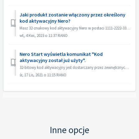
Jaki produkt zostanie włączony przez określony
kod aktywacyjny Nero?
Masz 32-znakowy kod aktywacyjny Nero w postaci 1111-2222-3333-4444-5555-6666 i chciałbyś wiedzieć, jaki produkt zostanie włączony przez niego, bez faktyczne...
wt, 4 Kwi, 2023 o 11:37 RANO
Nero Start wyświetla komunikat "Kod
aktywacyjny został już użyty".
32-bitowy kod aktywacyjny jest dostarczany przez zewnętrznych sprzedawców lub sprzedawców detalicznych Nero. Kod ten może być użyty do odblokowania oprogram...
śr, 17 Lis, 2021 o 11:15 RANO
Inne opcje