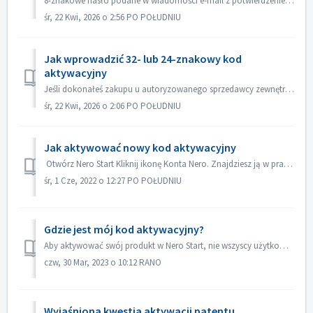
8-znakowe hasło podane w wiadomości e-mail z potwierdzeniem zamówienia stanowi hasło początkowe do konta Nero. Po zalogowaniu się na konto Nero przy użyci...
śr, 22 Kwi, 2026 o 2:56 PO POŁUDNIU
Jak wprowadzić 32- lub 24-znakowy kod
aktywacyjny
Jeśli dokonałeś zakupu u autoryzowanego sprzedawcy zewnętrznego (np. w sklepie Nero Store na Amazon, w Best Buy, w magazynach takich jak „Computerbild”, w M...
śr, 22 Kwi, 2026 o 2:06 PO POŁUDNIU
Jak aktywować nowy kod aktywacyjny
Otwórz Nero Start Kliknij ikonę Konta Nero. Znajdziesz ją w prawym górnym rogu. Jeżeli używasz wersji 24.5 Nero Start, kliknij na "Dodaj produkt&qu...
śr, 1 Cze, 2022 o 12:27 PO POŁUDNIU
Gdzie jest mój kod aktywacyjny?
Aby aktywować swój produkt w Nero Start, nie wszyscy użytkownicy potrzebują kodu aktywacyjnego. Jeśli zakupiłeś produkty Nero za pośrednictwem 2CheckOut...
czw, 30 Mar, 2023 o 10:12 RANO
Wyjaśniona kwestia aktywacji patentu