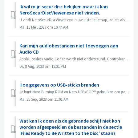
Ik wil mijn secur disc bekijken maar ik kan
NeroSecurDiscViewer.exe niet vinden.
U vindt NeroSecurDiscViewer.exe in uw installatiemap, zoiets als: C:\Programma's (x86)\Nero 2023\Nero Burning ROM\SecurDisc. Er zou ook een bestand ...
Ma, 15 Mei, 2023 om 10:44 AM
Kan mijn audiobestanden niet toevoegen aan
Audio CD
Apple Lossless Audio Codec wordt niet ondersteund. Controleer de audiocodec van je bestanden. Of stuur ze naar ons op om te controleren.
Di, 8 Aug, 2023 om 12:21 PM
Hoe gegevens op USB-sticks branden
Je kunt Nero Burning ROM en Nero USBxCOPY gebruiken om gegevens op USB-sticks/kaarten te branden. In Nero Burning ROM staan 'Raspberry Pi OS' en ...
Ma, 25 Sep, 2023 om 11:01 AM
Wat kan ik doen als de gebrande schijf niet kon
worden afgespeeld en de bestanden in de sectie
'Files Ready to Be Written to the Disc' staan?