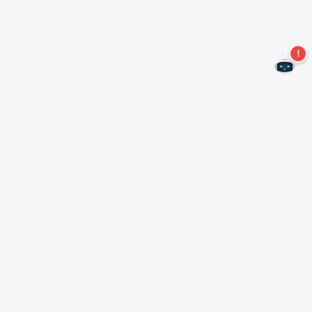
Mis geen aanbiedingen meer!
Abonneer u op onze nieuwsbrief
Inschrijven
Over Nero
Copyright