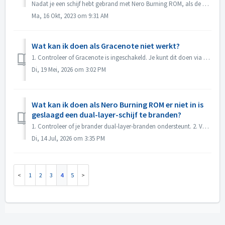
Nadat je een schijf hebt gebrand met Nero Burning ROM, als de audio CD niet kon worden afgespeeld met de CD speler, open dan de schijf in Windows Explorer o...
Ma, 16 Okt, 2023 om 9:31 AM
Wat kan ik doen als Gracenote niet werkt?
1. Controleer of Gracenote is ingeschakeld. Je kunt dit doen via het menu “Bestand -> Opties -> Database”, door de optie “Toegang tot de online databa...
Di, 19 Mei, 2026 om 3:02 PM
Wat kan ik doen als Nero Burning ROM er niet in is
geslaagd een dual-layer-schijf te branden?
1. Controleer of je brander dual-layer-branden ondersteunt. 2. Verlaag de brandsnelheid: branden op hoge snelheid kan ervoor zorgen dat de tweede laag ...
Di, 14 Jul, 2026 om 3:35 PM
1
2
3
4
5