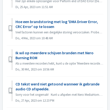
Hier zijn enkele oplossingen voor Perform end of DAO Error (Device not available). Upgrade of Rollback de Driver Firmware Het is meestal zoals om dit pr...
Di, 25 Apr, 2023 om 11:51 AM
Hoe een brandstoring met log 'DMA Driver Error,
CRC Error' op te lossen
Veel factoren kunnen een dergelijke storing veroorzaken. Probeer de volgende methoden: 1. Verwissel de datakabels op de brander; 2. Als u een externe optis...
Do, 4 Mei, 2023 om 10:48 AM
Ik wil op meerdere schijven branden met Nero
Burning ROM
Als u meerdere recorders hebt, kunt u de optie 'Meerdere recorders gebruiken' in het tabblad Branden aanvinken voordat u gaat branden. Als u niet...
Do, 30 Mrt, 2023 om 10:56 AM
CD tekst werd niet getoond wanneer ik gebrande
audio CD afspeelde.
Sorry voor het ongemak! Kunt u afspelen met Nero MediaHome en de meta data controleren? Uw spelers moeten CD tekst kunnen lezen. Zoals Media Player, heeft...
Do, 27 Apr, 2023 om 12:23 PM