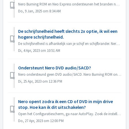
Nero Burning ROM en Neo Express ondersteunen het branden naar BD DL (50GB) en BD XL (100GB en 128G) schijven. Nero Video ondersteunt het branden van BD DL ...
Do, 9 Jan, 2025 om 8:34 AM
De schrijfsnelheid heeft slechts 2x optie, ik wil een
hogere schrijfsnelheid.
De schrijfsnelheid is afhankelijk van je schijf en schijfbrander. Nero Burning ROM detecteert automatisch de schijfbrander en de schijf en geeft de beschikb...
Di, 4 Apr, 2023 om 10:51 AM
Ondersteunt Nero DVD audio/SACD?
Nero ondersteund geen DVD audio/SACD. Nero Burning ROM ondersteunt alleen het branden van audio CD in 44100 hz.
Di, 25 Apr, 2023 om 12:36 PM
Nero opent zodra ik een CD of DVD in mijn drive
stop. Hoe kan ik dit uitschakelen?
Open het Configuratiescherm, ga naar AutoPlay. Zoek de instelling van elke DVD of CD. Stel in op 'Vraag me elke keer' of 'Geen actie ondernemen&...
Do, 27 Apr, 2023 om 12:00 PM