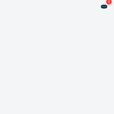
Mis geen aanbiedingen meer!
Abonneer u op onze nieuwsbrief
Inschrijven
Over Nero
Copyright
Perscentrum
Privacy