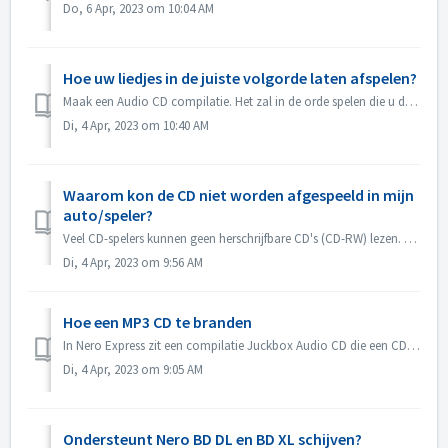
Do, 6 Apr, 2023 om 10:04 AM
Hoe uw liedjes in de juiste volgorde laten afspelen?
Maak een Audio CD compilatie. Het zal in de orde spelen die u de dossiers toevoegde. Als u met andere compilatie leidt die in feite een gegevensschijf zal b...
Di, 4 Apr, 2023 om 10:40 AM
Waarom kon de CD niet worden afgespeeld in mijn
auto/speler?
Veel CD-spelers kunnen geen herschrijfbare CD's (CD-RW) lezen. U moet daarom normale CD-ROM's gebruiken voor het branden van Audio CD's.
Di, 4 Apr, 2023 om 9:56 AM
Hoe een MP3 CD te branden
In Nero Express zit een compilatie Juckbox Audio CD die een CD maakt met al je favoriete MP3, WMA, of Nero AAC bestanden die kunnen worden afgespeeld op elk...
Di, 4 Apr, 2023 om 9:05 AM
Ondersteunt Nero BD DL en BD XL schijven?