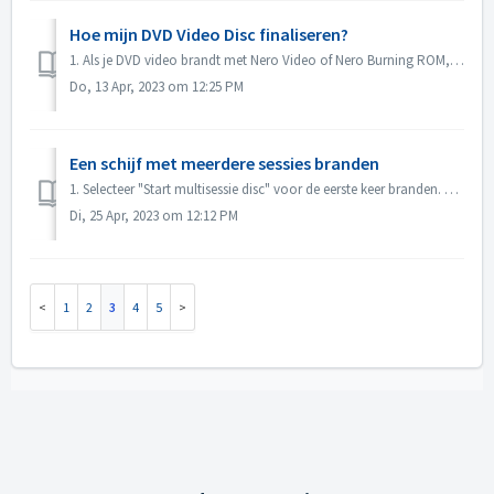
Hoe mijn DVD Video Disc finaliseren?
1. Als je DVD video brandt met Nero Video of Nero Burning ROM, wordt de disc automatisch gefinaliseerd en kan deze op de meeste spelers worden afgespeeld. ...
Do, 13 Apr, 2023 om 12:25 PM
Een schijf met meerdere sessies branden
1. Selecteer "Start multisessie disc" voor de eerste keer branden. 2. Plaats de gebrande disk opnieuw. 3. Selecteer "Continue Multis...
Di, 25 Apr, 2023 om 12:12 PM
1
2
3
4
5