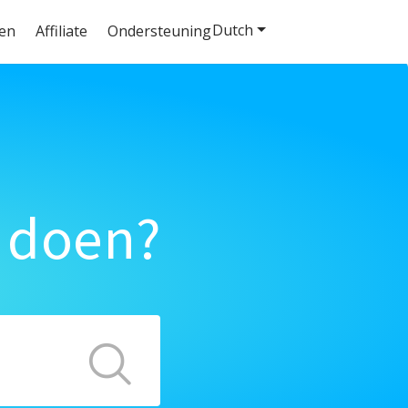
Dutch
ten
Affiliate
Ondersteuning
 doen?