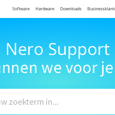
Software
Hardware
Downloads
Businessklan
Nero Support
unnen we voor je