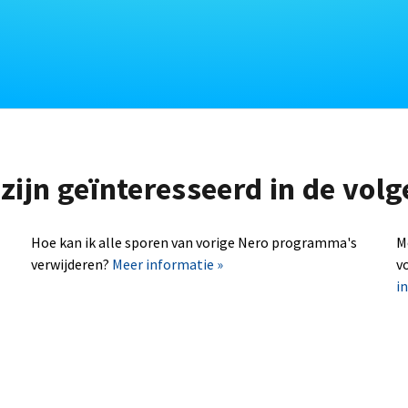
zijn geïnteresseerd in de vo
Hoe kan ik alle sporen van vorige Nero programma's
M
verwijderen?
Meer informatie »
v
i