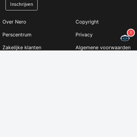
Inschrijven
Over Nero
Copyright
Perscentrum
Privacy
Zakelijke klanten
Algemene voorwaarden
Affiliate-programma
EULA
Carrière
Afdruk
Nero Lab (NIEUW)
Volg ons
Steun
Nieuwsbrief
Inhoudsopgave