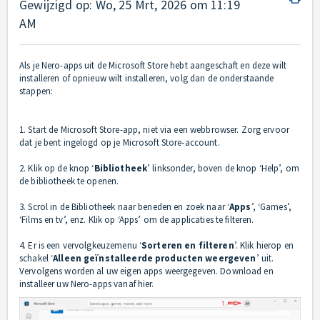
Gewijzigd op: Wo, 25 Mrt, 2026 om 11:19
AM
Als je Nero-apps uit de Microsoft Store hebt aangeschaft en deze wilt
installeren of opnieuw wilt installeren, volg dan de onderstaande
stappen:
1. Start de Microsoft Store-app, niet via een webbrowser. Zorg ervoor
dat je bent ingelogd op je Microsoft Store-account.
2. Klik op de knop ‘
Bibliotheek
’ linksonder, boven de knop ‘Help’, om
de bibliotheek te openen.
3. Scrol in de Bibliotheek naar beneden en zoek naar ‘
Apps
’, ‘Games’,
‘Films en tv’, enz. Klik op ‘Apps’ om de applicaties te filteren.
4. Er is een vervolgkeuzemenu ‘
Sorteren en filteren
’. Klik hierop en
schakel ‘
Alleen geïnstalleerde producten weergeven
’ uit.
Vervolgens worden al uw eigen apps weergegeven. Download en
installeer uw Nero-apps vanaf hier.