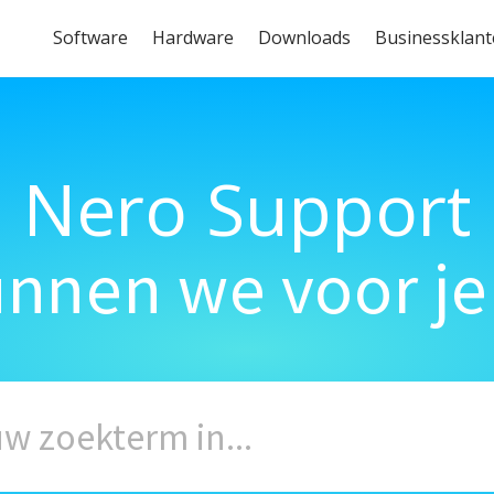
Software
Hardware
Downloads
Businessklan
Nero Support
unnen we voor je