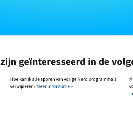
zijn geïnteresseerd in de vo
Hoe kan ik alle sporen van vorige Nero programma's
M
verwijderen?
Meer informatie »
v
i