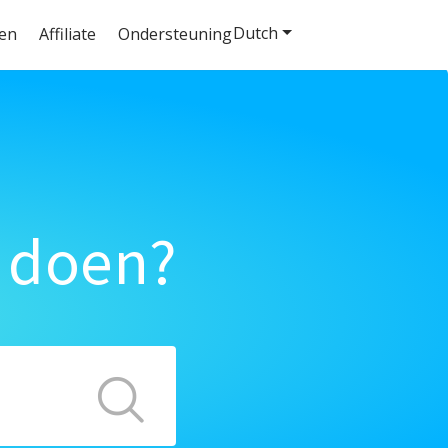
Dutch
ten
Affiliate
Ondersteuning
 doen?