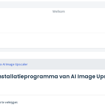
Welkom
o AI Image Upscaler
 installatieprogramma van AI Image U
te verkrijgen: