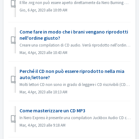
Il file .nrg non può essere aperto direttamente da Nero Burning ROM. È possibile masterizzare il file .nrg su disco con Nero Burning ROM. Oppure utilizzare...
Gio, 6 Apr, 2023 alle 10:09 AM
Come fare in modo che i brani vengano riprodotti
nell'ordine giusto?
Creare una compilation di CD audio. Verrà riprodotto nell'ordine in cui sono stati aggiunti i file. Se si crea con un'altra compilation, verrà maste...
Mar, 4 Apr, 2023 alle 10:43 AM
Perché il CD non può essere riprodotto nella mia
auto/lettore?
Molti lettori CD non sono in grado di leggere i CD riscrivibili (CD-RW). Pertanto, per la masterizzazione dei CD audio è necessario utilizzare i normali CD-...
Mar, 4 Apr, 2023 alle 10:13 AM
Come masterizzare un CD MP3
In Nero Express è presente una compilation Juckbox Audio CD che crea un CD con tutti i vostri file MP3, WMA o Nero AAC preferiti che possono essere riprodot...
Mar, 4 Apr, 2023 alle 9:18 AM