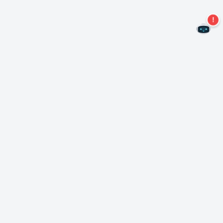
Non perdere altre offerte!
Iscriviti alla nostra newsletter
Iscriviti
Informazioni su Nero
Copyright