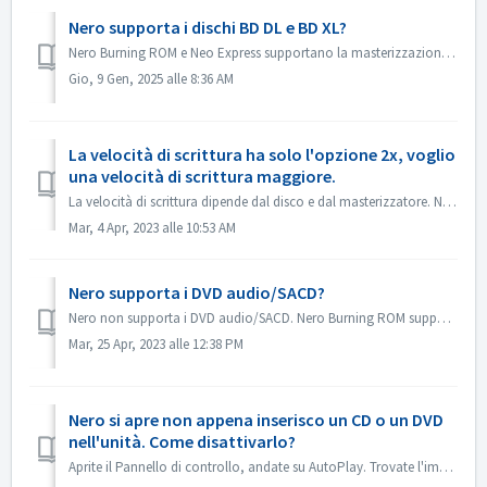
Nero supporta i dischi BD DL e BD XL?
Nero Burning ROM e Neo Express supportano la masterizzazione su dischi BD DL (50 GB) e BD XL (100 GB e 128 G). Nero Video supporta la masterizzazione di dis...
Gio, 9 Gen, 2025 alle 8:36 AM
La velocità di scrittura ha solo l'opzione 2x, voglio
una velocità di scrittura maggiore.
La velocità di scrittura dipende dal disco e dal masterizzatore. Nero Burning ROM rileva automaticamente il masterizzatore e il disco ed elenca la velocità ...
Mar, 4 Apr, 2023 alle 10:53 AM
Nero supporta i DVD audio/SACD?
Nero non supporta i DVD audio/SACD. Nero Burning ROM supporta solo la masterizzazione di CD audio a 44100 hz.
Mar, 25 Apr, 2023 alle 12:38 PM
Nero si apre non appena inserisco un CD o un DVD
nell'unità. Come disattivarlo?
Aprite il Pannello di controllo, andate su AutoPlay. Trovate l'impostazione di ogni DVD o CD. Impostate su 'Chiedimi ogni volta' o 'Non fare...