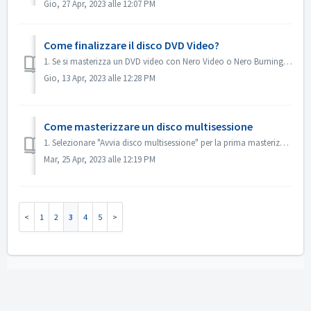
Gio, 27 Apr, 2023 alle 12:07 PM
Come finalizzare il disco DVD Video?
1. Se si masterizza un DVD video con Nero Video o Nero Burning ROM, il disco verrà finalizzato automaticamente e potrà essere riprodotto sulla maggior parte...
Gio, 13 Apr, 2023 alle 12:28 PM
Come masterizzare un disco multisessione
1. Selezionare "Avvia disco multisessione" per la prima masterizzazione. 2. Inserire nuovamente il disco masterizzato. Selezionare "Con...
Mar, 25 Apr, 2023 alle 12:19 PM
1
2
3
4
5