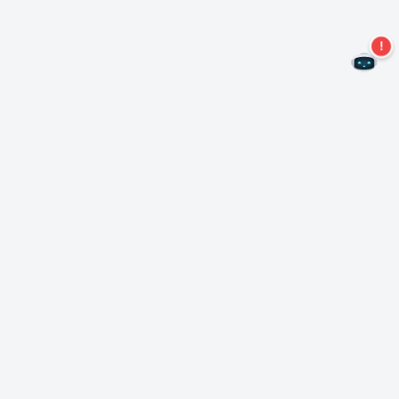
Non perdere altre offerte!
Iscriviti alla nostra newsletter
Iscriviti
Informazioni su Nero
Copyright