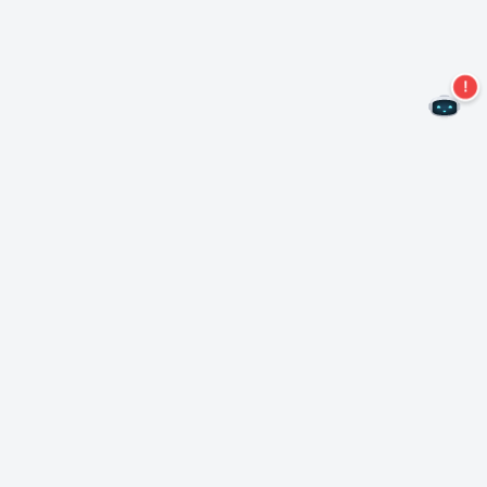
Non perdere altre offerte!
Iscriviti alla nostra newsletter
Iscriviti