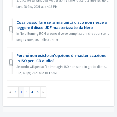
1. Cliccate su Windows +R per aprire il menu Start. 2. Inserisci gpedit.msc nella casella di ricerca e premi il tasto [Invio] sulla tastiera. Questo aprirà...
Lun, 28 Giu, 2021 alle 4:16 PM
Cosa posso fare se la mia unità disco non riesce a
leggere il disco UDF masterizzato da Nero
In Nero Burning ROM ci sono diverse compilazioni che puoi scegliere. Se hai masterizzato un disco UDF ma la compatibilità della tua unità disco e UDF non ...
Mer, 17 Nov, 2021 alle 3:07 PM
Perché non esiste un'opzione di masterizzazione
in ISO per i CD audio?
Secondo wikipedia: "Le immagini ISO non sono in grado di memorizzare e ricreare i dischi CD-Audio, a causa del fatto che i dischi CD-Audio non utilizz...
Gio, 6 Apr, 2023 alle 10:17 AM
1
2
3
4
5