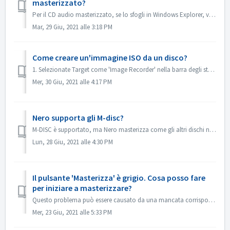
masterizzato?
Per il CD audio masterizzato, se lo sfogli in Windows Explorer, viene mostrato come traccia 01, traccia 02. Questo è come previsto: Se lo si riproduce con...
Mar, 29 Giu, 2021 alle 3:18 PM
Come creare un'immagine ISO da un disco?
1. Selezionate Target come 'Image Recorder' nella barra degli strumenti. 2. Inserisci il tuo disco sorgente nell'unità. Fai clic su Copia nella...
Mer, 30 Giu, 2021 alle 4:17 PM
Nero supporta gli M-disc?
M-DISC è supportato, ma Nero masterizza come gli altri dischi normali. Non c'è un trattamento speciale per questo.
Lun, 28 Giu, 2021 alle 4:30 PM
Il pulsante 'Masterizza' è grigio. Cosa posso fare
per iniziare a masterizzare?
Questo problema può essere causato da una mancata corrispondenza tra il file del progetto e il tuo tipo di progetto. Prova altri tipi di progetto per vedere...
Mer, 23 Giu, 2021 alle 5:33 PM