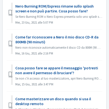
Nero Burning ROM/Express rimane sullo splash
screen e non può partire. Cosa posso fare?
Se Nero Burning ROM o Nero Express presenta solo uno splash screen ma nessuna finestra dell'applicazione, controllare se sul computer è presente un'...
Mer, 23 Giu, 2021 alle 5:07 PM
Come far riconoscere a Nero il mio disco CD-R da
800MB (90 minuti)
Nero non riconosce automaticamente il disco CD da 800M (90 minuti). Ora viene ancora rilevato come 700M (80 minuti). Se hai bisogno di masterizzare un disc...
Mer, 16 Giu, 2021 alle 2:16 PM
Cosa posso fare se appare il messaggio 'potresti
non avere il permesso di bruciare'?
Se non c'è accesso al tuo masterizzatore, apri Nero Burning ROM o Nero Express, il messaggio di errore appare. Come risolvere questo problema: So...
Mar, 15 Giu, 2021 alle 3:47 PM
Come masterizzare un disco quando si usa il
desktop remoto