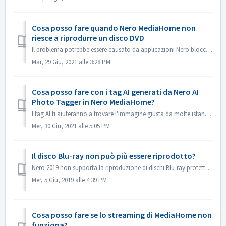
Cosa posso fare quando Nero MediaHome non
riesce a riprodurre un disco DVD
Il problema potrebbe essere causato da applicazioni Nero bloccate dalla protezione ransomware di Windows 10. Potresti provare i seguenti passaggi? 1. Aprir...
Mar, 29 Giu, 2021 alle 3:28 PM
Cosa posso fare con i tag AI generati da Nero AI
Photo Tagger in Nero MediaHome?
I tag AI ti aiuteranno a trovare l'immagine giusta da molte istantanee, in modo facile e veloce. Nero MediaHome può rendere i vostri tag AI ancora p...
Mer, 30 Giu, 2021 alle 5:05 PM
Il disco Blu-ray non può più essere riprodotto?
Nero 2019 non supporta la riproduzione di dischi Blu-ray protetti commercialmente. Non esiste più un lettore Blu-ray Nero. Se si riproduce un disco Blu-...
Mer, 5 Giu, 2019 alle 4:39 PM
Cosa posso fare se lo streaming di MediaHome non
funziona?