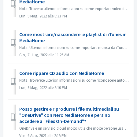
MediaHome
Nota: Troverai ulteriori informazioni su come importare video da una videocamera a un PC al seguente link: Importare video da una videocamera Clicca sul se...
Lun, 9 Mag, 2022 alle 8:33 PM
Come mostrare/nascondere le playlist di iTunes in
MediaHome
Nota: Ulteriori informazioni su come importare musica da iTunes sono disponibili al seguente link: Importare musica da iTunes Andate su MediaHome Options\...
Gio, 21 Lug, 2022 alle 11:26 AM
Come rippare CD audio con MediaHome
Nota: Troverete ulteriori informazioni su come riconoscere automaticamente le canzoni al seguente link: Riconoscere automaticamente le canzoni e i CD ...
Lun, 9 Mag, 2022 alle 8:10 PM
Posso gestire e riprodurre i file multimediali su
"OneDrive" con Nero MediaHome e persino
accedere a "Files On-Demand"?
OneDrive è un servizio cloud molto utile che molte persone usano come versione gratuita o all'interno del loro abbonamento a Office 365. OneDrive si int...
Ven, 6 Ago, 2021 alle 2:15 PM