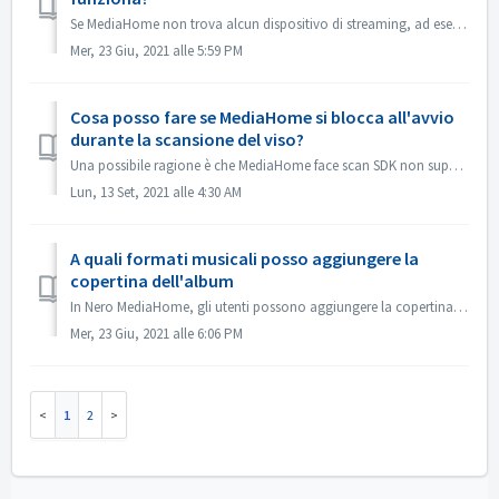
Se MediaHome non trova alcun dispositivo di streaming, ad esempio la smart TV, si prega di controllare i seguenti elementi: 1. Assicurati che la TV e il PC...
Mer, 23 Giu, 2021 alle 5:59 PM
Cosa posso fare se MediaHome si blocca all'avvio
durante la scansione del viso?
Una possibile ragione è che MediaHome face scan SDK non supporta alcune CPU di fascia bassa. Potresti provare i seguenti passi per sostituire l'SDK Face...
Lun, 13 Set, 2021 alle 4:30 AM
A quali formati musicali posso aggiungere la
copertina dell'album
In Nero MediaHome, gli utenti possono aggiungere la copertina dell'album ai file musicali. Questi formati sono supportati per aggiungere la copertina: m...
Mer, 23 Giu, 2021 alle 6:06 PM
1
2