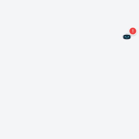
Non perdere altre offerte!
Iscriviti alla nostra newsletter
Iscriviti