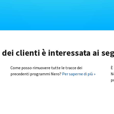
dei clienti è interessata ai s
Come posso rimuovere tutte le tracce dei
È
precedenti programmi Nero?
Per saperne di più »
N
p