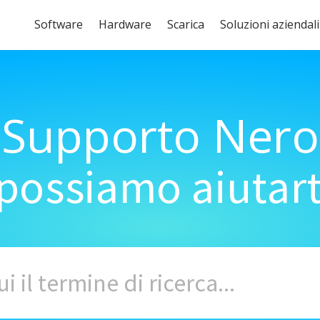
Software
Hardware
Scarica
Soluzioni aziendali
Supporto Nero
ossiamo aiutart