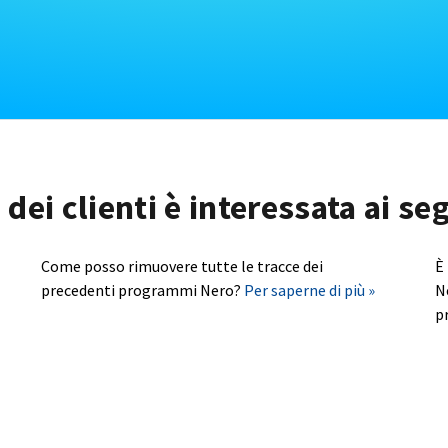
dei clienti è interessata ai s
Come posso rimuovere tutte le tracce dei
È
precedenti programmi Nero?
Per saperne di più »
N
p