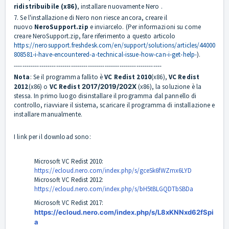
ridistribuibile (x86)
, installare nuovamente Nero .
7. Se l'installazione di Nero non riesce ancora, creare il
nuovo
NeroSupport.
zip
e inviarcelo. (Per informazioni su come
creare NeroSupport.zip, fare riferimento a questo articolo
https://nerosupport.freshdesk.com/en/support/solutions/articles/44000
808581-i-have-encountered-a-technical-issue-how-can-i-get-help-
).
----------------------------------------------------------------------
Nota
: Se il programma fallito è
VC Redist 2010
(x86),
VC Redist
2012
(x86) o
VC Redist
2017/2019/202X
(x86), la soluzione è la
stessa. In primo luogo disinstallare il programma dal pannello di
controllo, riavviare il sistema, scaricare il programma di installazione e
installare manualmente.
I link per il download sono:
Microsoft VC Redist 2010:
https://ecloud.nero.com/index.php/s/gceSk6fWZmx6LYD
Microsoft VC Redist 2012:
https://ecloud.nero.com/index.php/s/bH5tBLGQDTbSBDa
Microsoft VC Redist 2017:
https://ecloud.nero.com/index.php/s/L8xKNNxd62fSpi
a