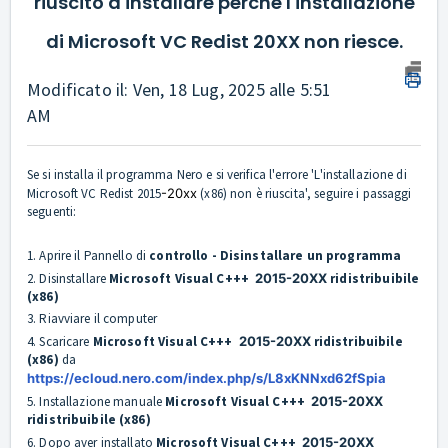
riuscito a installare perché l'installazione
di Microsoft VC Redist 20XX non riesce.
Modificato il: Ven, 18 Lug, 2025 alle 5:51
AM
Se si installa il programma Nero e si verifica l'errore 'L'installazione di
Microsoft VC Redist 2015
-20xx
(x86) non è riuscita', seguire i passaggi
seguenti:
1. Aprire il Pannello di
controllo - Disinstallare un programma
2. Disinstallare
Microsoft Visual C+++
2015-20XX
ridistribuibile
(x86)
3. Riavviare il computer
4. Scaricare
Microsoft Visual C+++
2015-20XX
ridistribuibile
(x86)
da
https://ecloud.nero.com/index.php/s/L8xKNNxd62fSpia
5. Installazione manuale
Microsoft Visual C+++
2015-20XX
ridistribuibile (x86)
6. Dopo aver installato
Microsoft Visual C+++
2015-20XX