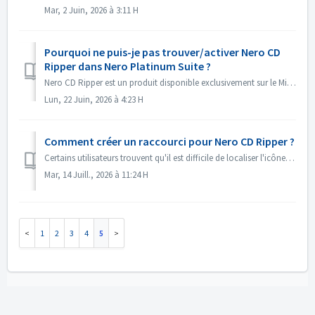
Mar, 2 Juin, 2026 à 3:11 H
Pourquoi ne puis-je pas trouver/activer Nero CD
Ripper dans Nero Platinum Suite ?
Nero CD Ripper est un produit disponible exclusivement sur le Microsoft Store (https://apps.microsoft.com/detail/9NSNQ0CPD06G) et n'est pas inclus dans ...
Lun, 22 Juin, 2026 à 4:23 H
Comment créer un raccourci pour Nero CD Ripper ?
Certains utilisateurs trouvent qu'il est difficile de localiser l'icône de Nero CD Ripper et doivent se rendre à chaque fois sur le Microsoft Store ...
Mar, 14 Juill., 2026 à 11:24 H
1
2
3
4
5