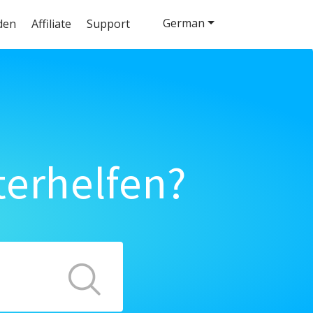
German
den
Affiliate
Support
terhelfen?