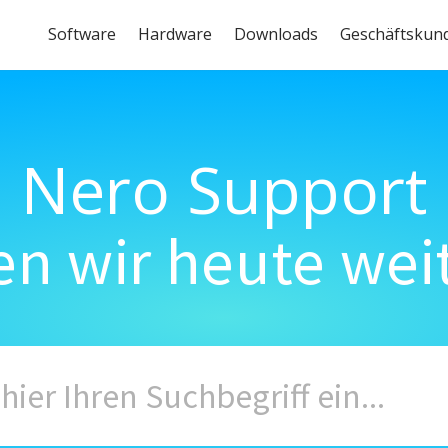
Software
Hardware
Downloads
Geschäftskun
Nero Support
n wir heute wei