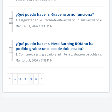
¿Qué puedo hacer si Gracenote no funciona?
1. Asegúrate de que Gracenote esté activado. Puedes activarlo en el menú «Archivo -> Opciones -> Base de datos», marcando la opción «Habilitar acceso ...
Mar, 14 Jul, 2026 a 3:39 P. M.
¿Qué puedo hacer si Nero Burning ROM no ha
podido grabar un disco de doble capa?
1. Comprueba si tu grabadora admite la grabación de doble capa. 2. Reduce la velocidad de grabación: la grabación a alta velocidad puede provocar que l...
Mar, 14 Jul, 2026 a 3:38 P. M.
1
2
3
4
5