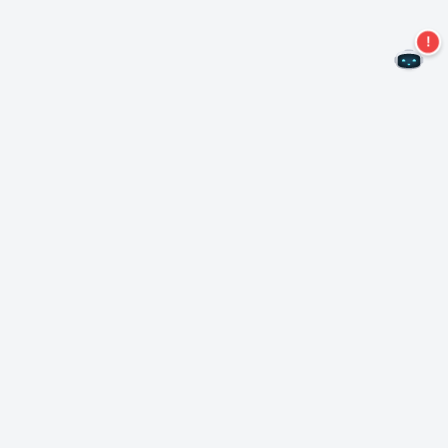
¡No te pierdas más ofertas!
Suscríbase a nuestro boletín
Suscríbase
Sobre Nero
Copyright
Centro de prensa
Privacidad