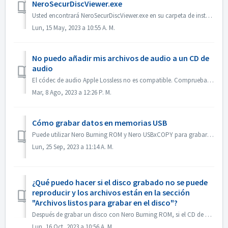
NeroSecurDiscViewer.exe
Usted encontrará NeroSecurDiscViewer.exe en su carpeta de instalación, algo así como: C:\Programas (x86)\NNero\NNero 2023\NNero Burning ROM\SecurDisc Tambi...
Lun, 15 May, 2023 a 10:55 A. M.
No puedo añadir mis archivos de audio a un CD de
audio
El códec de audio Apple Lossless no es compatible. Comprueba el códec de audio de tus archivos. O envíenoslo para que lo comprobemos.
Mar, 8 Ago, 2023 a 12:26 P. M.
Cómo grabar datos en memorias USB
Puede utilizar Nero Burning ROM y Nero USBxCOPY para grabar datos en memorias USB/tarjetas. En Nero Burning ROM, 'Raspberry Pi OS' e 'ISO to USB...
Lun, 25 Sep, 2023 a 11:14 A. M.
¿Qué puedo hacer si el disco grabado no se puede
reproducir y los archivos están en la sección
"Archivos listos para grabar en el disco"?
Después de grabar un disco con Nero Burning ROM, si el CD de audio no puede reproducirse con el reproductor de CD, abra el disco en el Explorador de Windows...
Lun, 16 Oct, 2023 a 10:56 A. M.