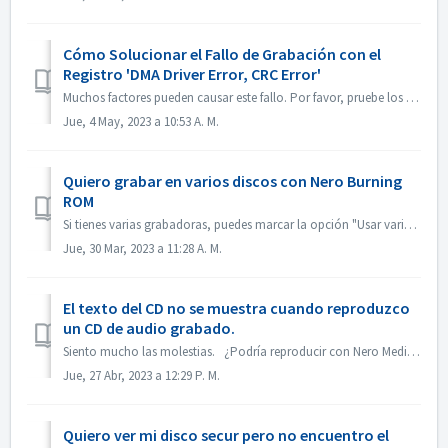
Cómo Solucionar el Fallo de Grabación con el
Registro 'DMA Driver Error, CRC Error'
Muchos factores pueden causar este fallo. Por favor, pruebe los siguientes métodos: 1. Cambie los cables de datos de la grabadora; 2. 2. Si está utilizando...
Jue, 4 May, 2023 a 10:53 A. M.
Quiero grabar en varios discos con Nero Burning
ROM
Si tienes varias grabadoras, puedes marcar la opción "Usar varias grabadoras" en la pestaña Grabar antes de grabar. Si no tienes varias grabado...
Jue, 30 Mar, 2023 a 11:28 A. M.
El texto del CD no se muestra cuando reproduzco
un CD de audio grabado.
Siento mucho las molestias. ¿Podría reproducir con Nero MediaHome y comprobar los metadatos? Tus reproductores deben soportar la lectura del texto del CD....
Jue, 27 Abr, 2023 a 12:29 P. M.
Quiero ver mi disco secur pero no encuentro el