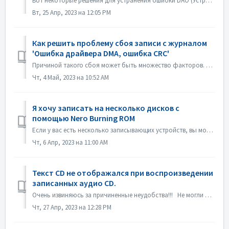
Вот некоторые решения для устранения ошибки DAO (Устройство недоступно). Обновление или откат прошивки драйвера В основном эта проблема возникает после об...
Вт, 25 Апр, 2023 на 12:05 PM
Как решить проблему сбоя записи с журналом
'Ошибка драйвера DMA, ошибка CRC'
Причиной такого сбоя может быть множество факторов. Пожалуйста, попробуйте следующие методы: 1. Отсоедините кабели передачи данных на устройстве прожига; 2...
Чт, 4 Май, 2023 на 10:52 AM
Я хочу записать на несколько дисков с
помощью Nero Burning ROM
Если у вас есть несколько записывающих устройств, вы можете отметить опцию "Использовать несколько записывающих устройств" на вкладке Burn перед з...
Чт, 6 Апр, 2023 на 11:00 AM
Текст CD не отображался при воспроизведении
записанных аудио CD.
Очень извиняюсь за причиненные неудобства!!! Не могли бы вы воспроизвести диск с помощью Nero MediaHome и проверить метаданные? Ваши проигрыватели должны ...
Чт, 27 Апр, 2023 на 12:28 PM