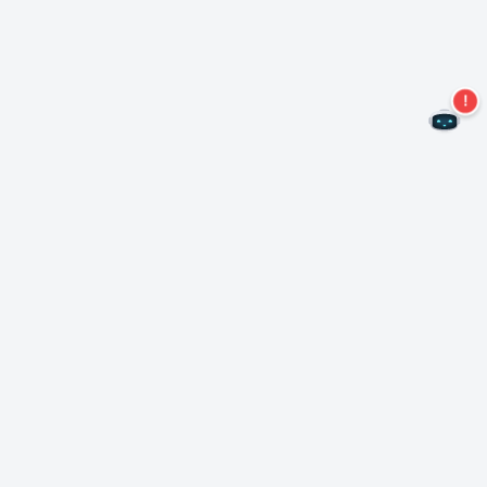
Не пропустите новые предложения!
Подписаться на нашу рассылку
Подписаться
О Неро
Copyright