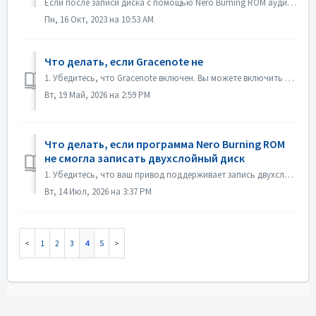
Если после записи диска с помощью Nero Burning ROM аудио CD не воспроизводится CD-плеером, откройте диск в проводнике Windows и проверьте файлы. Если все...
Пн, 16 Окт, 2023 на 10:53 AM
Что делать, если Gracenote не
1. Убедитесь, что Gracenote включен. Вы можете включить его в меню «Файл->Настройки->База данных», установив флажок «Включить доступ к онлайн-базе дан...
Вт, 19 Май, 2026 на 2:59 PM
Что делать, если программа Nero Burning ROM
не смогла записать двухслойный диск
1. Убедитесь, что ваш привод поддерживает запись двухслойных дисков. 2. Уменьшите скорость записи: запись на высокой скорости может привести к сбою при...
Вт, 14 Июл, 2026 на 3:37 PM
1
2
3
4
5