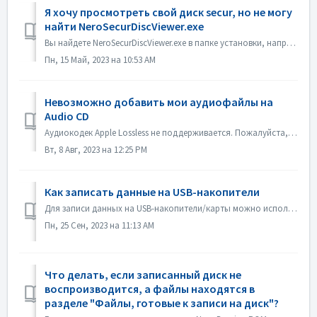
Я хочу просмотреть свой диск secur, но не могу
найти NeroSecurDiscViewer.exe
Вы найдете NeroSecurDiscViewer.exe в папке установки, например: C:\Programs (x86)\Nero\Nero 2023\Nero Burning ROM\SecurDisc На диске также должен быть файл...
Пн, 15 Май, 2023 на 10:53 AM
Невозможно добавить мои аудиофайлы на
Audio CD
Аудиокодек Apple Lossless не поддерживается. Пожалуйста, проверьте аудиокодек ваших файлов. Или пришлите его нам для проверки.
Вт, 8 Авг, 2023 на 12:25 PM
Как записать данные на USB-накопители
Для записи данных на USB-накопители/карты можно использовать программы Nero Burning ROM и Nero USBxCOPY. В программе Nero Burning ROM в разделе "USB-на...
Пн, 25 Сен, 2023 на 11:13 AM
Что делать, если записанный диск не
воспроизводится, а файлы находятся в
разделе "Файлы, готовые к записи на диск"?