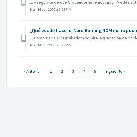
1. Asegúrate de que Gracenote esté activado. Puedes activ
Mar, 14 Jul, 2026 a 3:39 P. M.
¿Qué puedo hacer si Nero Burning ROM no ha podi
1. Comprueba si tu grabadora admite la grabación de doble 
Mar, 14 Jul, 2026 a 3:38 P. M.
« Anterior
1
2
3
4
5
Siguiente »