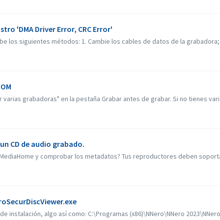
tro 'DMA Driver Error, CRC Error'
 los siguientes métodos: 1. Cambie los cables de datos de la grabadora; 2. 
 ROM
 varias grabadoras" en la pestaña Grabar antes de grabar. Si no tienes vari
 un CD de audio grabado.
MediaHome y comprobar los metadatos? Tus reproductores deben soportar la
eroSecurDiscViewer.exe
de instalación, algo así como: C:\Programas (x86)\NNero\NNero 2023\NNero