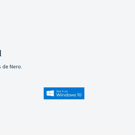
l
s de Nero.