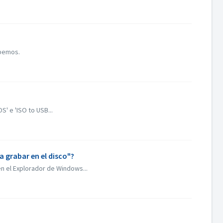
obemos.
' e 'ISO to USB...
a grabar en el disco"?
n el Explorador de Windows...