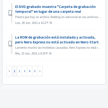
El DVD grabado muestra "Carpeta de grabación
temporal" en lugar de una carpeta real
Parece que hay un archivo desktop.ini adicional en sus archivos de origen. El Explorador lee ese archivo y encuentra que esta carpeta en particular tiene un...
Lun, 28 Jun, 2021 a 4:12 P. M.
La ROM de grabación está instalada y activada,
pero Nero Express no está activado en Nero Start.
Lamento mucho las molestias causadas. Nero Express no está incluido en el producto independiente Nero BurningRom. Nero Express se vende en tiendas fuera ...
Mie, 23 Jun, 2021 a 6:29 P. M.
1
2
3
4
5