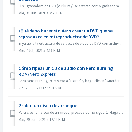
Si su grabadora de DVD (o Blu-ray) se detecta como grabadora de CD, consulte este artículo: https://nerosupport.freshdesk.com/en/support/solutions/articles...
Mie, 30 Jun, 2021 a 3:57 P. M.
¿Qué debo hacer si quiero crear un DVD que se
reproduzca en mi reproductor de DVD?
Si ya tiene la estructura de carpetas de vídeo de DVD con archivos .VOB, .IFO/.BUP, puede utilizar Nero BurningROM para grabar un DVD. 1. Nueva compilación....
Mie, 7 Jul, 2021 a 4:16 P. M.
Cómo ripear un CD de audio con Nero Burning
ROM/Nero Express
Abra Nero Burning ROM Vaya a "Extras" y haga clic en "Guardar pistas de audio". En la pestaña "fuente", selecciona las pist...
Vie, 21 Jul, 2023 a 9:18 A. M.
Grabar un disco de arranque
Para crear un disco de arranque, proceda como sigue: 1. Haga clic en el botón Nuevo en la pantalla principal de Nero Burning ROM. ->Se abre la ventana d...
Mar, 29 Jun, 2021 a 12:15 P. M.