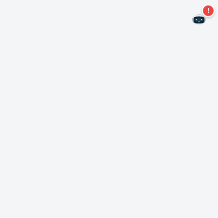
¡No te pierdas más ofertas!
Suscríbase a nuestro boletín
Suscríbase
Sobre Nero
Copyright
Centro de prensa
Privacidad