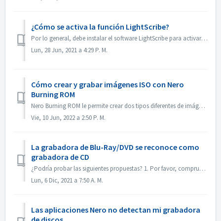
¿Cómo se activa la función LightScribe?
Por lo general, debe instalar el software LightScribe para activar las funciones de LightScribe. https://lightscribesoftware.org/ Póngase en contacto con n...
Lun, 28 Jun, 2021 a 4:29 P. M.
Cómo crear y grabar imágenes ISO con Nero
Burning ROM
Nero Burning ROM le permite crear dos tipos diferentes de imágenes de disco. Los 'Archivos de imagen de Nero' (*.nrg) consisten en un formato de im...
Vie, 10 Jun, 2022 a 2:50 P. M.
La grabadora de Blu-Ray/DVD se reconoce como
grabadora de CD
¿Podría probar las siguientes propuestas? 1. Por favor, compruebe si hay un nuevo controlador para su quemador y el firmware. Por favor, actualice si lo ha...
Lun, 6 Dic, 2021 a 7:50 A. M.
Las aplicaciones Nero no detectan mi grabadora
de discos