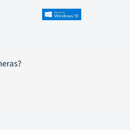
neras?