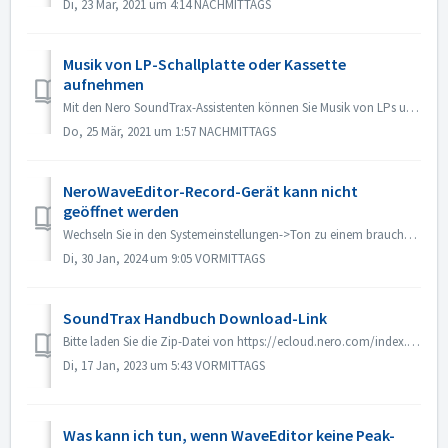
Di, 23 Mär, 2021 um 4:14 NACHMITTAGS
Musik von LP-Schallplatte oder Kassette
aufnehmen
Mit den Nero SoundTrax-Assistenten können Sie Musik von LPs und Kassetten aufnehmen und schnell und einfach auf CD brennen. Die folgende Voraussetzung muss...
Do, 25 Mär, 2021 um 1:57 NACHMITTAGS
NeroWaveEditor-Record-Gerät kann nicht
geöffnet werden
Wechseln Sie in den Systemeinstellungen->Ton zu einem brauchbaren Eingabegerät. Oder versuchen Sie, in Nero WaveEidtor unter Menü Optionen->Gerätee...
Di, 30 Jan, 2024 um 9:05 VORMITTAGS
SoundTrax Handbuch Download-Link
Bitte laden Sie die Zip-Datei von https://ecloud.nero.com/index.php/s/BGCapg3zTC5eJYw auf Ihren lokalen PC herunter. Entpacken Sie die Datei und lesen Sie d...
Di, 17 Jan, 2023 um 5:43 VORMITTAGS
Was kann ich tun, wenn WaveEditor keine Peak-