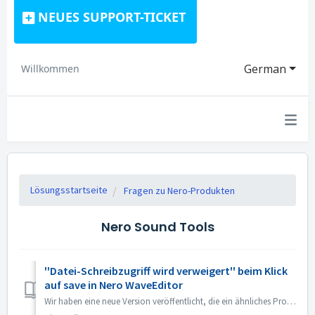
NEUES SUPPORT-TICKET
German
Willkommen
Lösungsstartseite
Fragen zu Nero-Produkten
Nero Sound Tools
''Datei-Schreibzugriff wird verweigert'' beim Klick
auf save in Nero WaveEditor
Wir haben eine neue Version veröffentlicht, die ein ähnliches Problem behebt. Würden Sie bitte ein Online-Update über das Nero Control Center durchführen, u...