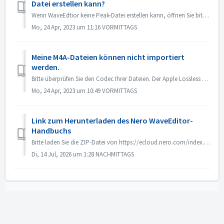
Datei erstellen kann?
Wenn WaveEdtior keine Peak-Datei erstellen kann, öffnen Sie bitte die Editor-Optionen über das Menü Options->Editor Options. Klicken Sie auf die Register...
Mo, 24 Apr, 2023 um 11:16 VORMITTAGS
Meine M4A-Dateien können nicht importiert
werden.
Bitte überprüfen Sie den Codec Ihrer Dateien. Der Apple Lossless Audio Codec wird von Nero nicht unterstützt.
Mo, 24 Apr, 2023 um 10:49 VORMITTAGS
Link zum Herunterladen des Nero WaveEditor-
Handbuchs
Bitte laden Sie die ZIP-Datei von https://ecloud.nero.com/index.php/s/LGit9NJNtCqmEam auf Ihren lokalen PC herunter. Entpacken Sie die Datei und lesen Sie d...
Di, 14 Jul, 2026 um 1:28 NACHMITTAGS