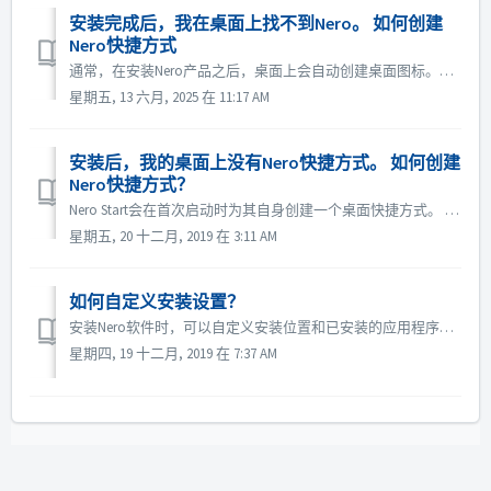
安装完成后，我在桌面上找不到Nero。 如何创建
Nero快捷方式
通常，在安装Nero产品之后，桌面上会自动创建桌面图标。如果桌面上没有Nero Start，可以使用以下两种方法创建桌面快捷方式： 方法A： 1：在屏幕左下角单击Windows 系统的开始菜单。 2：在Start 列表中找到Nero Start。 3：将程序图标拖到桌面上的任意...
星期五, 13 六月, 2025 在 11:17 AM
安装后，我的桌面上没有Nero快捷方式。 如何创建
Nero快捷方式？
Nero Start会在首次启动时为其自身创建一个桌面快捷方式。 请转到Windows的“开始”菜单> Nero> Nero Start来启动它。 然后，快捷方式应出现在桌面上。 如果没有快捷方式，请按照以下步骤操作： 请打开Windows资源管理器并浏览到安装文件夹，默认情况下，在64位...
星期五, 20 十二月, 2019 在 3:11 AM
如何自定义安装设置？
安装Nero软件时，可以自定义安装位置和已安装的应用程序。 如果您正在运行存根安装程序，则在EULA屏幕中，右上角有一个“设置”按钮。 单击它将打开“高级设置”。 您可以在此处自定义安装详细信息。 如果您使用的是离线安装程序，请在下面的屏幕中单击“安装设置”按钮，将打开设置对话框。 您可...
星期四, 19 十二月, 2019 在 7:37 AM