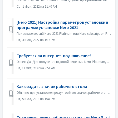
После покупки Nero Platinum или другого программного обеспечения Nero 2020 на сайте Nero.com вы получите письмо с информацией о заказе: Ссылка для загрузк...
Ср, 1 Июн, 2022 на 11:40 AM
[Nero 2021] Настройка параметров установки в
программе установки Nero 2021
При заказе версий Nero 2021 Platinum или Nero subscription Platinum вы получите полный автономный установщик. Программа установки позволяет настроить пара...
Пт, 3 Июн, 2022 на 1:16 PM
Требуется ли интернет-подключение?
Ответ: Да. Для получения годовой лицензии Nero Platinum, Вам необходим Интернет и постоянно держите Ваш счет Nero Account зарегистрированным, чтобы восп...
Вт, 11 Окт, 2022 на 7:51 AM
Как создать значок рабочего стола
Обычно при установке продуктов Nero значок рабочего стола должен быть автоматически создан на рабочем столе. Если это не происходит автоматически, можно соз...
Пт, 5 Июл, 2019 на 1:47 PM
Создание ярлыка рабочего стола для Nero Start