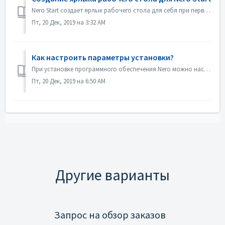
Nero Start создает ярлык рабочего стола для себя при первом запуске. Пожалуйста, зайдите в меню "Пуск" Windows > Nero > Nero Start, чтобы за...
Пт, 20 Дек, 2019 на 3:32 AM
Как настроить параметры установки?
При установке программного обеспечения Nero можно настроить место установки и установленные приложения. Если у вас запущена программа установки корешка,...
Пт, 20 Дек, 2019 на 6:50 AM
Другие варианты
Запрос на обзор заказов