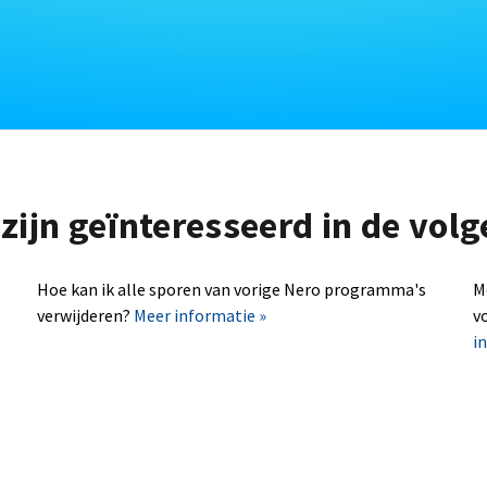
zijn geïnteresseerd in de vo
Hoe kan ik alle sporen van vorige Nero programma's
M
verwijderen?
Meer informatie »
v
i