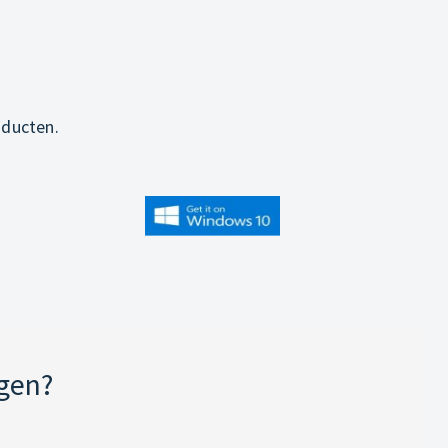
oducten.
jgen?