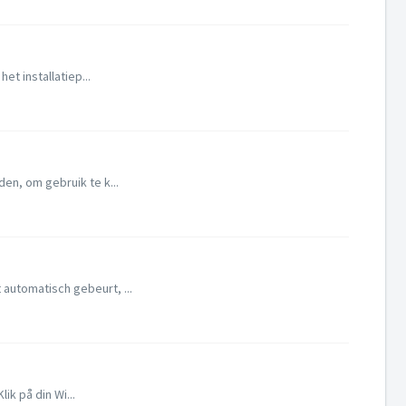
et installatiep...
en, om gebruik te k...
automatisch gebeurt, ...
ik på din Wi...