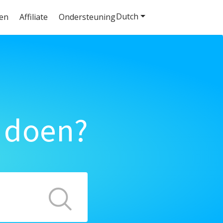
Dutch
ten
Affiliate
Ondersteuning
 doen?