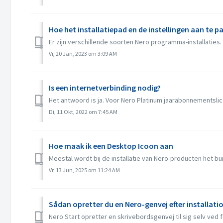
Hoe het installatiepad en de instellingen aan te p
Er zijn verschillende soorten Nero programma-installaties. A
Vr, 20 Jan, 2023 om 3:09 AM
Is een internetverbinding nodig?
Het antwoord is ja. Voor Nero Platinum jaarabonnementslice
Di, 11 Okt, 2022 om 7:45 AM
Hoe maak ik een Desktop Icoon aan
Meestal wordt bij de installatie van Nero-producten het b
Vr, 13 Jun, 2025 om 11:24 AM
Sådan opretter du en Nero-genvej efter installati
Nero Start opretter en skrivebordsgenvej til sig selv ved før