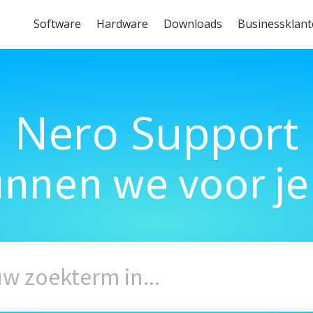
Software
Hardware
Downloads
Businessklan
Nero Support
unnen we voor je