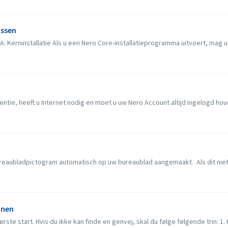
assen
: Kerninstallatie Als u een Nero Core-installatieprogramma uitvoert, mag u h
ntie, heeft u Internet nodig en moet u uw Nero Account altijd ingelogd houd
ureaubladpictogram automatisch op uw bureaublad aangemaakt. Als dit niet 
onen
ste start. Hvis du ikke kan finde en genvej, skal du følge følgende trin: 1. Kl