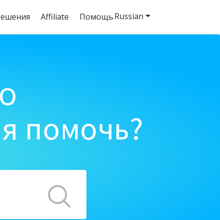
Russian
решения
Affiliate
Помощь
o
ня помочь?