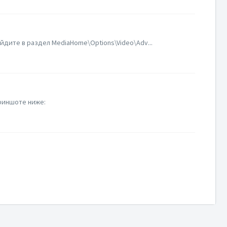
дите в раздел MediaHome\Options\Video\Adv...
риншоте ниже: