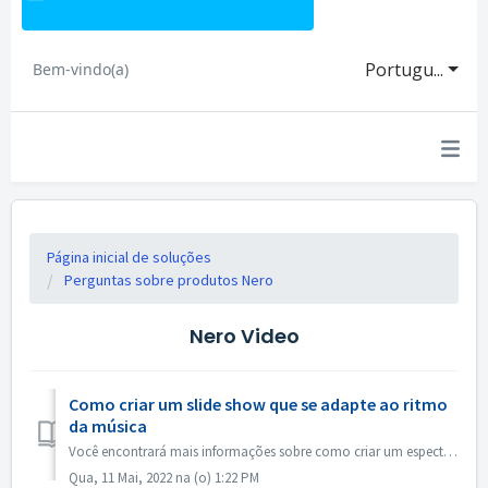
Portugu...
Bem-vindo(a)
Página inicial de soluções
Perguntas sobre produtos Nero
Nero Video
Como criar um slide show que se adapte ao ritmo
da música
Você encontrará mais informações sobre como criar um espectáculo de maré de acordo com o ritmo da música no link a seguir: Como criar um show de slides de a...
Qua, 11 Mai, 2022 na (o) 1:22 PM