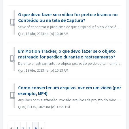
O que devo fazer se o vídeo for preto e branco no
Conteúdo ou na tela de Captura?
Se você encontrar o problema de que a reprodução do vídeo é em preto e branco, mas a exportação/queimadura está no sistema de janelas de atualização color，p...
Qui, 13 Abr, 2023 na (o) 10:40 AM
Em Motion Tracker, o que devo fazer se o objeto
rastreado for perdido durante o rastreamento?
Durante o rastreamento, o objeto rastreado perde ou tem um deslocamento, você pode "parar o rastreamento" imediatamente, clicar em "Zoom in&q...
Qui, 13 Abr, 2023 na (o) 10:13 AM
Como converter um arquivo .nvc em um vídeo (por
exemplo, MP4)
Arquivos com a extensão .nvc são arquivos de projeto do Nero Video, NÃO vídeos finalizados. Eles contêm instruções de edição e links para sua mídia de orige...
Qua, 18 Fev, 2026 na (o) 12:20 PM
1
2
3
4