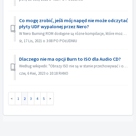
Co mogę zrobić, jeśli mój napęd nie może odczytać
płyty UDF wypalonej przez Nero?
W Nero Burning ROM dostępne są różne kompilacje, które można wybrać. Jeżeli wypaliłeś płytę UDF, ale kompatybilność twojego napędu z UDF nie jest zbyt dob...
śr, 17 Lis, 2021 o 3:08 PO POŁUDNIU
Dlaczego nie ma opcji Burn to ISO dla Audio CD?
Według wikipedii: "Obrazy ISO nie są w stanie przechowywać i odtwarzać płyt CD-Audio, ze względu na fakt, że płyty CD-Audio nie używają komputerowego ...
czw, 6 Kwi, 2023 o 10:18 RANO
1
2
3
4
5