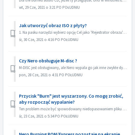
Dla the burned audio CD, jeżeli ty przeglądać ono w Windows Eksplorator, ono pokazywać jako ścieżka 01, ścieżka 02. Jest to zgodne z oczekiwaniami: If...
wt, 29 Cze, 2021 o 3:21 PO POŁUDNIU
Jak utworzyć obraz ISO z płyty?
1. Na pasku narzędzi wybierz opcję Cel jako 'Rejestrator obrazu'. 2. Włóż dysk źródłowy do napędu. Kliknij przycisk Kopiuj na pasku narzędzi. 3. ...
śr, 30 Cze, 2021 o 4:16 PO POŁUDNIU
Czy Nero obsługuje M-disc ?
M-DISC jest obsługiwany, ale Nero wypala go jak inne zwykłe dyski. Nie ma żadnego specjalnego traktowania w tym zakresie.
pon, 28 Cze, 2021 o 4:31 PO POŁUDNIU
Przycisk "Burn" jest wyszarzony. Co mogę zrobić,
aby rozpocząć wypalanie?
Ten problem może być spowodowany niedopasowaniem pliku projektu do Twojego typu projektu. Proszę wypróbować inne typy projektów, aby sprawdzić, czy nie ma p...
śr, 23 Cze, 2021 o 5:34 PO POŁUDNIU
Nero Burning ROM/Express pozostaje na ekranie