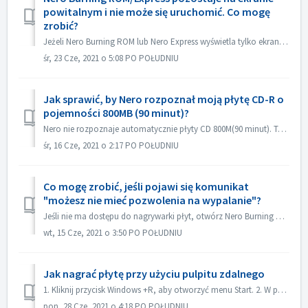
powitalnym i nie może się uruchomić. Co mogę
zrobić?
Jeżeli Nero Burning ROM lub Nero Express wyświetla tylko ekran powitalny, ale nie ma okna aplikacji, sprawdź, czy na komputerze nie działa żaden napęd dysko...
śr, 23 Cze, 2021 o 5:08 PO POŁUDNIU
Jak sprawić, by Nero rozpoznał moją płytę CD-R o
pojemności 800MB (90 minut)?
Nero nie rozpoznaje automatycznie płyty CD 800M(90 minut). Teraz jest ona nadal wykrywana jako 700M(80minut). Jeśli chcesz nagrać pełną płytę zawierającą p...
śr, 16 Cze, 2021 o 2:17 PO POŁUDNIU
Co mogę zrobić, jeśli pojawi się komunikat
"możesz nie mieć pozwolenia na wypalanie"?
Jeśli nie ma dostępu do nagrywarki płyt, otwórz Nero Burning ROM lub Nero Express, pojawi się komunikat o błędzie. Jak to rozwiązać: Pod kontem adm...
wt, 15 Cze, 2021 o 3:50 PO POŁUDNIU
Jak nagrać płytę przy użyciu pulpitu zdalnego
1. Kliknij przycisk Windows +R, aby otworzyć menu Start. 2. W polu wyszukiwania wpisz gpedit.msc i naciśnij klawisz [Enter] na klawiaturze. Spowoduje to ot...
pon, 28 Cze, 2021 o 4:18 PO POŁUDNIU