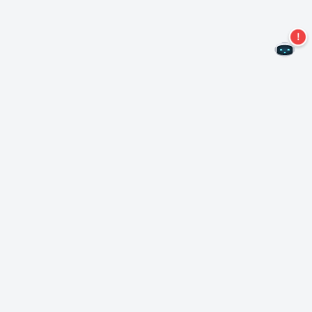
Nie przegap więcej ofert!
Zapisz się do naszego newslettera
Subskrybuj
O Nero
Copyright
Centrum prasowe
Prywatność