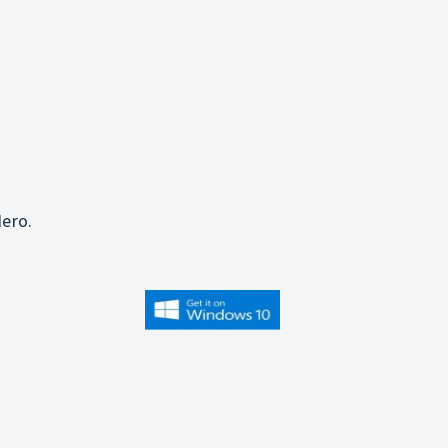
j
ero.