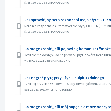
śr, 23 Cze, 2021 o 5:08 PO POŁUDNIU
Jak sprawić, by Nero rozpoznał moją płytę CD-R 
Nero nie rozpoznaje automatycznie płyty CD 800M(90 minut)
śr, 16 Cze, 2021 o 2:17 PO POŁUDNIU
Co mogę zrobić, jeśli pojawi się komunikat "może
Jeśli nie ma dostępu do nagrywarki płyt, otwórz Nero Burn
wt, 15 Cze, 2021 o 3:50 PO POŁUDNIU
Jak nagrać płytę przy użyciu pulpitu zdalnego
1. Kliknij przycisk Windows +R, aby otworzyć menu Start. 2.
pon, 28 Cze, 2021 o 4:18 PO POŁUDNIU
Co mogę zrobić, jeśli mój napęd nie może odczyt