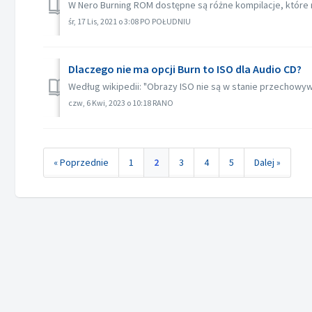
W Nero Burning ROM dostępne są różne kompilacje, które m
śr, 17 Lis, 2021 o 3:08 PO POŁUDNIU
Dlaczego nie ma opcji Burn to ISO dla Audio CD?
Według wikipedii: "Obrazy ISO nie są w stanie przechowywa
czw, 6 Kwi, 2023 o 10:18 RANO
« Poprzednie
1
2
3
4
5
Dalej »