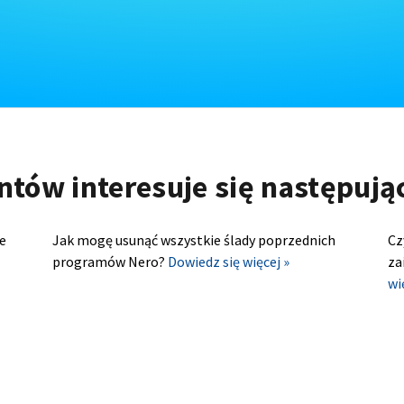
ntów interesuje się następuj
e
Jak mogę usunąć wszystkie ślady poprzednich
Cz
programów Nero?
Dowiedz się więcej »
za
wi