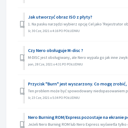
Jak utworzyć obraz ISO z płyty?
1. Na pasku narzędzi wybierz opcję Cel jako 'Rejestrator obr
śr, 30 Cze, 2021 o 4:16 PO POŁUDNIU
Czy Nero obsługuje M-disc ?
M-DISC jest obsługiwany, ale Nero wypala go jak inne zwy
pon, 28 Cze, 2021 o 4:31 PO POŁUDNIU
Przycisk "Burn" jest wyszarzony. Co mogę zrobić
Ten problem może być spowodowany niedopasowaniem pliku
śr, 23 Cze, 2021 o 5:34 PO POŁUDNIU
Nero Burning ROM/Express pozostaje na ekranie p
Jeżeli Nero Burning ROM lub Nero Express wyświetla tylko 