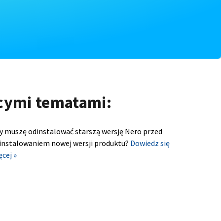
ącymi tematami:
y muszę odinstalować starszą wersję Nero przed
instalowaniem nowej wersji produktu?
Dowiedz się
ęcej »