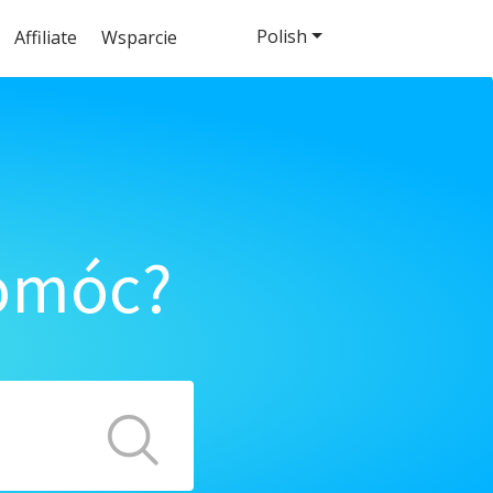
Polish
Affiliate
Wsparcie
pomóc?