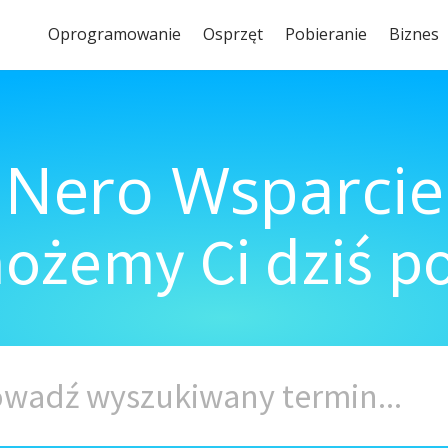
Oprogramowanie
Osprzęt
Pobieranie
Biznes
Nero Wsparcie
ożemy Ci dziś 