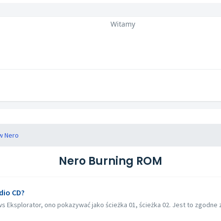
Witamy
w Nero
Nero Burning ROM
dio CD?
s Eksplorator, ono pokazywać jako ścieżka 01, ścieżka 02. Jest to zgodne z 