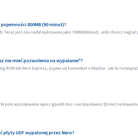
o pojemności 800MB (90 minut)?
. Teraz jest ona nadal wykrywana jako 700M(80minut). Jeśli chcesz nagrać p
sz nie mieć pozwolenia na wypalanie"?
ing ROM lub Nero Express, pojawi się komunikat o błędzie. Jak to rozwiąza
 W polu wyszukiwania wpisz gpedit.msc i naciśnij klawisz [Enter] na klawiatu
ać płyty UDF wypalonej przez Nero?