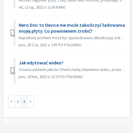
Możesz nagrywać płyty z listy zadań Nero Recode, przesyłając swój projekt bezpośrednio do programu Nero Video Disc Authoring. Otwórz Nero Recode. Na s...
wt, 12 Lip, 2022 o 11:43 RANO
Nero Disc to Device nie może zakończyć ładowania
mojej płyty. Co powinienem zrobić?
Napotkany problem może być spowodowany aktualizacją online programu Disc to Device. Dlatego spróbuj ponownie zainstalować program "Disc to Device"...
pon, 28 Cze, 2021 o 3:05 PO POŁUDNIU
Jak edytować wideo?
Zmiana ustawień jakości Otwórz kartę Ustawienia wideo, przeciągnij suwak, aby dostosować szybkość transmisji wideo: Jak przyciąć wideo:
pon, 24 Kwi, 2023 o 12:23 PO POŁUDNIU
1
2