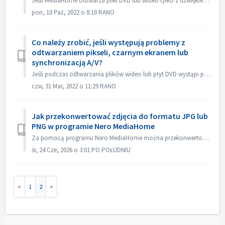
Jeśli MediaHome odtwarza pliki DVD lub wideo tylko z dźwiękiem, ale bez obrazu lub obraz migocze nienormalnie, otwórz Opcje MediaHome -> Wideo -> Odtw...
pon, 10 Paź, 2022 o 8:18 RANO
Co należy zrobić, jeśli występują problemy z
odtwarzaniem pikseli, czarnym ekranem lub
synchronizacją A/V?
Jeśli podczas odtwarzania plików wideo lub płyt DVD wystąpi problem z pikselizacją, czarnym ekranem lub synchronizacją A/V, przejdź do MediaHome, kliknij pr...
czw, 31 Mar, 2022 o 11:29 RANO
Jak przekonwertować zdjęcia do formatu JPG lub
PNG w programie Nero MediaHome
Za pomocą programu Nero MediaHome można przekonwertować zdjęcia do formatu JPG lub PNG. Poniższy zrzut ekranu pokazuje, jak to zrobić:
śr, 24 Cze, 2026 o 3:01 PO POŁUDNIU
1
2