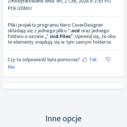
Zmodyfikowano dnia: wt, 2 Cze, 2026 o 2:30 PO
POŁUDNIU
Pliki projektu programu Nero CoverDesigner
składają się z jednego pliku *
.ncd
oraz jednego
folderu o nazwie „*.
ncd.Files
”. Upewnij się, że oba
te elementy znajdują się w tym samym folderze.
Czy ta odpowiedź była pomocna?
Tak
Nie
Inne opcje