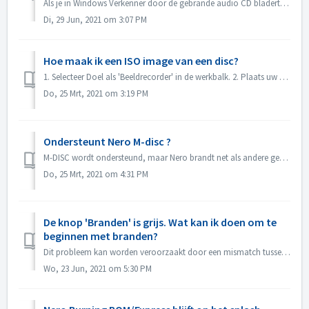
Als je in Windows Verkenner door de gebrande audio CD bladert, zie je track 01, track 02. Dit is zoals verwacht: Als je het afspeelt met een muziekspeler, ...
Di, 29 Jun, 2021 om 3:07 PM
Hoe maak ik een ISO image van een disc?
1. Selecteer Doel als 'Beeldrecorder' in de werkbalk. 2. Plaats uw bronschijf in de drive. Klik op Kopiëren in de werkbalk. 3. Klik op Kopiëren n...
Do, 25 Mrt, 2021 om 3:19 PM
Ondersteunt Nero M-disc ?
M-DISC wordt ondersteund, maar Nero brandt net als andere gewone schijven. Er is geen speciale behandeling voor.
Do, 25 Mrt, 2021 om 4:31 PM
De knop 'Branden' is grijs. Wat kan ik doen om te
beginnen met branden?
Dit probleem kan worden veroorzaakt door een mismatch tussen het projectbestand en uw projecttype. Probeer andere projecttypes om te zien of er een probleem...
Wo, 23 Jun, 2021 om 5:30 PM