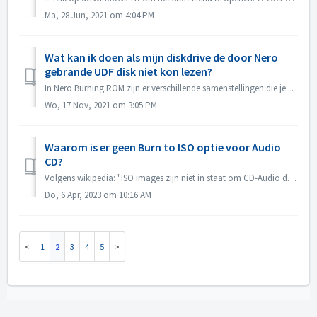
Ma, 28 Jun, 2021 om 4:04 PM
Wat kan ik doen als mijn diskdrive de door Nero
gebrande UDF disk niet kon lezen?
In Nero Burning ROM zijn er verschillende samenstellingen die je kunt kiezen. Als je een UDF schijf hebt gebrand, maar de compatibiliteit van je schijfsta...
Wo, 17 Nov, 2021 om 3:05 PM
Waarom is er geen Burn to ISO optie voor Audio
CD?
Volgens wikipedia: "ISO images zijn niet in staat om CD-Audio discs op te slaan en na te maken, vanwege het feit dat CD-Audio discs geen computer best...
Do, 6 Apr, 2023 om 10:16 AM
1
2
3
4
5