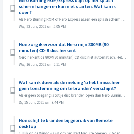
Nero Burning ROM/Express blijft op het splash
scherm hangen en kan niet starten. Wat kan ik
doen?
Als Nero Burning ROM of Nero Express alleen een splash scherm laat zien maar geen applicatie venster, controleer dan of er een disc drive niet werkt op je c...
Wo, 23 Jun, 2021 om 5:05 PM
Hoe zorg ik ervoor dat Nero mijn 800MB (90
minuten) CD-R disc herkent
Nero herkent de 800M(90 minuten) CD disc niet automatisch. Het wordt nu nog steeds gedetecteerd als 700M(80minuten). Als je een volledige disk wilt branden...
Wo, 16 Jun, 2021 om 2:11 PM
Wat kan ik doen als de melding 'u hebt misschien
geen toestemming om te branden' verschijnt?
Als er geen toegang is tot je disc brander, open dan Nero Burning ROM of Nero Express, de foutmelding verschijnt. Hoe dit op te lossen: Onder de admin...
Di, 15 Jun, 2021 om 3:44 PM
Hoe schijf te branden bij gebruik van Remote
desktop
1. Klik op de Windows +R om het Start Menu te openen. 2. Voer gpedit.msc in het zoekvak in en druk op de [Enter] toets van uw toetsenbord. Dit zal de Edito...