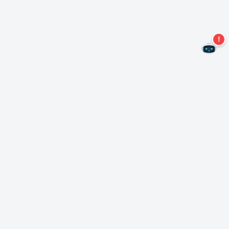
Mis geen aanbiedingen meer!
Abonneer u op onze nieuwsbrief
Inschrijven
Over Nero
Copyright