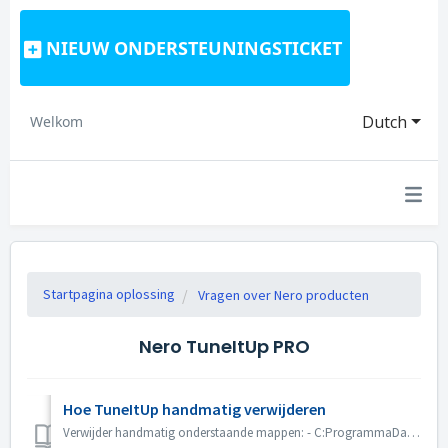
NIEUW ONDERSTEUNINGSTICKET
Dutch
Welkom
Startpagina oplossing
Vragen over Nero producten
Nero TuneItUp PRO
Hoe TuneItUp handmatig verwijderen
Verwijder handmatig onderstaande mappen: - C:ProgrammaDataNeroNero TuneItUp - C:Programma bestanden (x86)\Nero\Nero TuneItUp Om in de ProgramData folder te...