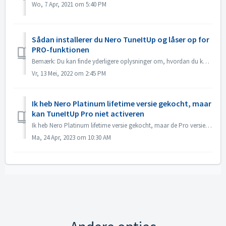
Wo, 7 Apr, 2021 om 5:40 PM
Sådan installerer du Nero TuneItUp og låser op for
PRO-funktionen
Bemærk: Du kan finde yderligere oplysninger om, hvordan du kan gøre din pc hurtigere under følgende link: Gør din pc hurtigere Installer Nero TuneItUp i ...
Vr, 13 Mei, 2022 om 2:45 PM
Ik heb Nero Platinum lifetime versie gekocht, maar
kan TuneItUp Pro niet activeren
Ik heb Nero Platinum lifetime versie gekocht, maar de Pro versie van "Nero TuneItUp" wordt niet geactiveerd. Ik word voortdurend doorverwezen naar...
Ma, 24 Apr, 2023 om 10:30 AM