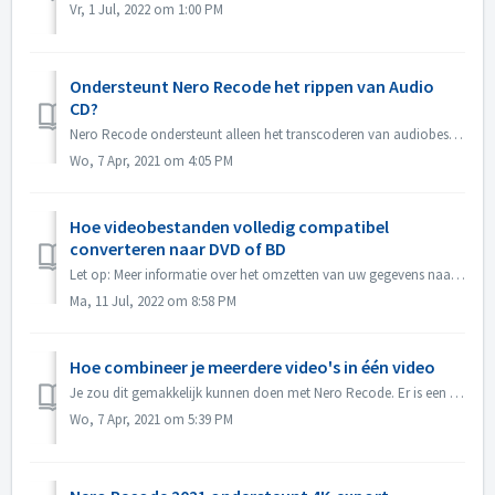
Vr, 1 Jul, 2022 om 1:00 PM
Ondersteunt Nero Recode het rippen van Audio
CD?
Nero Recode ondersteunt alleen het transcoderen van audiobestanden. Audio CD rippen is niet beschikbaar. Als je CD's wilt rippen, gebruik dan Nero Media...
Wo, 7 Apr, 2021 om 4:05 PM
Hoe videobestanden volledig compatibel
converteren naar DVD of BD
Let op: Meer informatie over het omzetten van uw gegevens naar een externe harde schijf vindt u op de volgende link: Gegevens omzetten naar een externe hard...
Ma, 11 Jul, 2022 om 8:58 PM
Hoe combineer je meerdere video's in één video
Je zou dit gemakkelijk kunnen doen met Nero Recode. Er is een optie 'Combineer video's in één bestand'. Selecteer deze optie en alle video's...
Wo, 7 Apr, 2021 om 5:39 PM