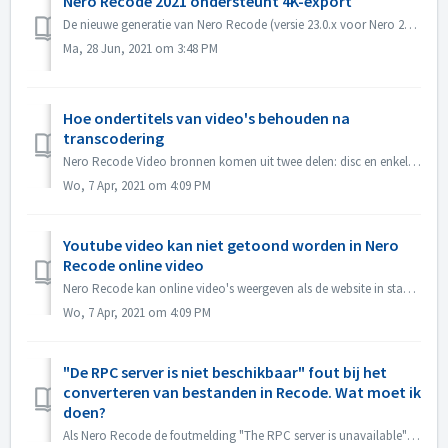
Nero Recode 2021 ondersteunt 4K-export
De nieuwe generatie van Nero Recode (versie 23.0.x voor Nero 2021 Permanente licentie, en 23.5.x voor Nero Abonnementslicentie) ondersteunt het exporteren n...
Ma, 28 Jun, 2021 om 3:48 PM
Hoe ondertitels van video's behouden na
transcodering
Nero Recode Video bronnen komen uit twee delen: disc en enkel videobestand. 1) Disc als bron: Volgens DVD specificaties, DVD disc bevat BUP, IFO, VOB best...
Wo, 7 Apr, 2021 om 4:09 PM
Youtube video kan niet getoond worden in Nero
Recode online video
Nero Recode kan online video's weergeven als de website in staat is om video's tijdens het afspelen op te slaan op de lokale harde schijf. De meeste...
Wo, 7 Apr, 2021 om 4:09 PM
"De RPC server is niet beschikbaar" fout bij het
converteren van bestanden in Recode. Wat moet ik
doen?
Als Nero Recode de foutmelding "The RPC server is unavailable" geeft bij het converteren van bestanden, kunt u dan de volgende stappen proberen? ...