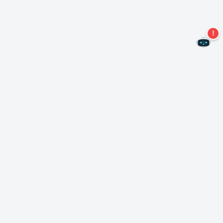
Mis geen aanbiedingen meer!
Abonneer u op onze nieuwsbrief
Inschrijven
Over Nero
Copyright