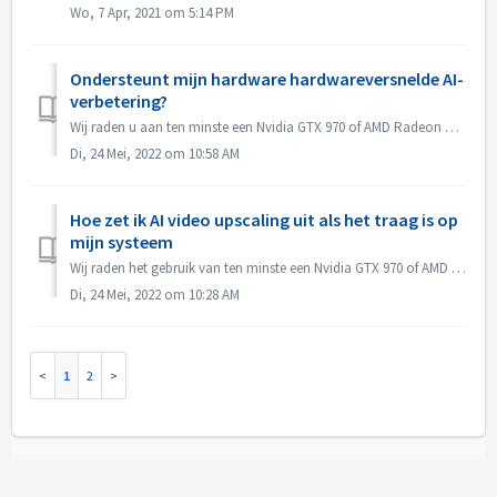
Wo, 7 Apr, 2021 om 5:14 PM
Ondersteunt mijn hardware hardwareversnelde AI-
verbetering?
Wij raden u aan ten minste een Nvidia GTX 970 of AMD Radeon R9 390 grafische kaart te gebruiken voor hardwareversnelde video-AI-opwaardering van SD-bronbest...
Di, 24 Mei, 2022 om 10:58 AM
Hoe zet ik AI video upscaling uit als het traag is op
mijn systeem
Wij raden het gebruik van ten minste een Nvidia GTX 970 of AMD Radeon R9 390 grafische kaarten aan voor hardwareversnelde video AI upscaling van SD-bronbest...
Di, 24 Mei, 2022 om 10:28 AM
1
2