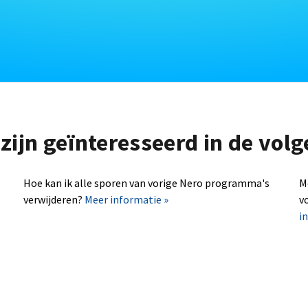
zijn geïnteresseerd in de vo
Hoe kan ik alle sporen van vorige Nero programma's
M
verwijderen?
Meer informatie »
v
i