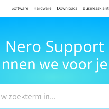
Software
Hardware
Downloads
Businessklan
Nero Support
unnen we voor je