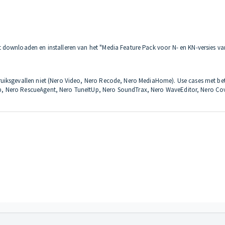
 downloaden en installeren van het "Media Feature Pack voor N- en KN-versies v
uiksgevallen niet (Nero Video, Nero Recode, Nero MediaHome). Use cases met bet
, Nero RescueAgent, Nero TuneItUp, Nero SoundTrax, Nero WaveEditor, Nero Cove