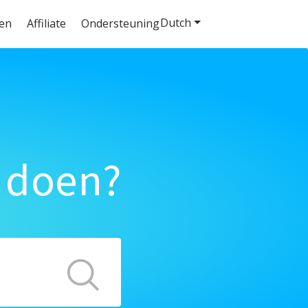
Dutch
ten
Affiliate
Ondersteuning
 doen?