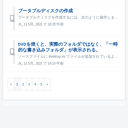
ブータブルディスクの作成
ブータブルディスクを作成するには、次のように操作します。 1.Nero Burning ROMのメイン画面で［New］ボタンをクリックします。 →「New Compilation」ウィンドウが表示されます。 2.ドロップダウンメニューから希望のディスクフォーマットを選択します。 3.ブートコンピ...
火, 11 5月, 2021 で 10:29 午前
DVDを焼くと、実際のフォルダではなく、「一時
的な書き込みフォルダ」が表示される。
ソースファイルに desktop.ini ファイルが追加されているようです。エクスプローラーがそのファイルを読み、この特定のフォルダがリソースID付きのローカライズされた名前を持っていることを発見します。解決されたローカライズ名は「Temporary Burn Folder」と表示されます。 基本的に、これは...
火, 11 5月, 2021 で 10:19 午前
1
2
3
4
5