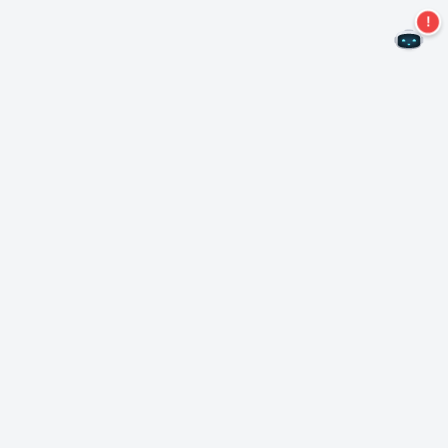
二度とオファーを見逃すことはありません。
ニュースレターを購読する
購読
Neroについて
著作権について
プレスセンター
データ保護