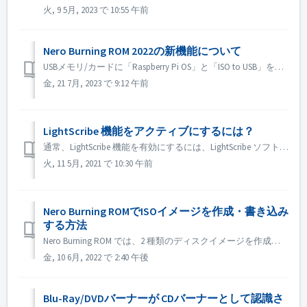
火, 9 5月, 2023 で 10:55 午前
Nero Burning ROM 2022の新機能について
USBメモリ/カードに「Raspberry Pi OS」と「ISO to USB」を追加します。Raspberry Pi OSやシステムのISOイメージをUSBにコピーして、ルートデバイス化することができます。また、DVDビデオやインストールなど、他のISOイメージもコピーすることができます。
金, 21 7月, 2023 で 9:12 午前
LightScribe 機能をアクティブにするには？
通常、LightScribe 機能を有効にするには、LightScribe ソフトウェアをインストールする必要があります。 https://lightscribesoftware.org/ ご不明な点がございましたら、お問い合わせください。
火, 11 5月, 2021 で 10:30 午前
Nero Burning ROMでISOイメージを作成・書き込み
する方法
Nero Burning ROM では、2 種類のディスクイメージを作成することができます。 Nero イメージ ファイル」（*.nrg）は、オーディオ CD、ブータブル CD、ミックスモード CD など、あらゆる種類のコンパイルに使用できる独自の Nero ディスク イメージ フォーマットで構成されています...
金, 10 6月, 2022 で 2:40 午後
Blu-Ray/DVDバーナーが CDバーナーとして認識さ