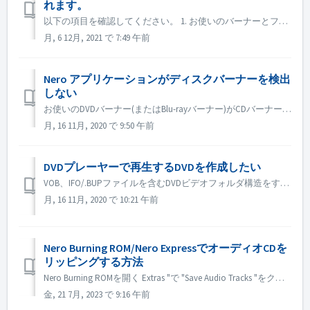
れます。
以下の項目を確認してください。 1. お使いのバーナーとファームウェアに新しいドライバーがあるかどうかを確認してください。ある場合はアップデートをお願いします。 2. お使いのSATAコントローラのブランドとモデルを確認し、新しいドライバがあるかどうかを検索してください。新しいバージョンがあればアップデート...
月, 6 12月, 2021 で 7:49 午前
Nero アプリケーションがディスクバーナーを検出
しない
お使いのDVDバーナー(またはBlu-rayバーナー)がCDバーナーとして検出された場合は、こちらの記事を参考にしてください。 https://nerosupport.freshdesk.com/en/support/solutions/articles/44001697315-blu-ray-dvd-bur...
月, 16 11月, 2020 で 9:50 午前
DVDプレーヤーで再生するDVDを作成したい
VOB、IFO/.BUPファイルを含むDVDビデオフォルダ構造をすでに持っている場合は、Nero BurningROMを使用してDVDに書き込むことができます。 1. 新しいコンピレーションを作成します。DVD-> DVD-Videoを選択してください。 2. 準備したフォルダ構造からすべてのVOB、...
月, 16 11月, 2020 で 10:21 午前
Nero Burning ROM/Nero ExpressでオーディオCDを
リッピングする方法
Nero Burning ROMを開く Extras "で "Save Audio Tracks "をクリックします。 source」タブで、トラックを選択します。 出力 "タブで、出力を設定します。 ボタン「コピー」をクリックします。 Nero Exp...
金, 21 7月, 2023 で 9:16 午前