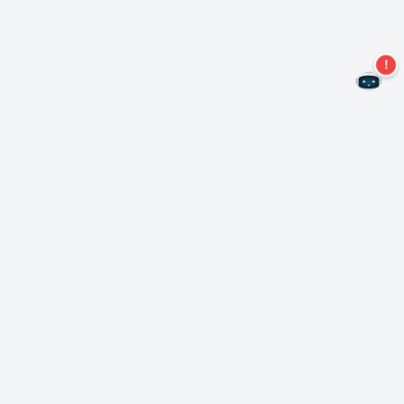
二度とオファーを見逃すことはありません。
ニュースレターを購読する
購読
Neroについて
著作権について
プレスセンター
データ保護