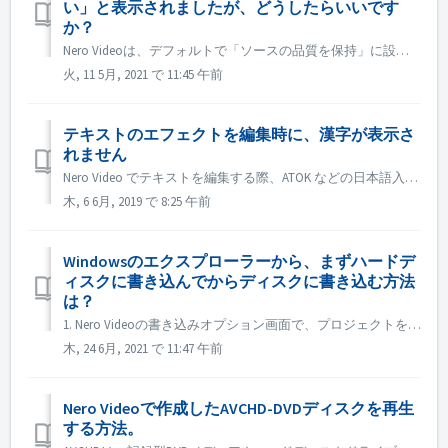
い」と表示されましたが、どうしたらいいです
か？
Nero Videoは、デフォルトで「ソースの品質を保持」に設定されています。そのため、作成されたDVD、AVCHD、Blu-rayは、元のビデオファイルと同様の品質と見た目を維持します。しかし、この設定では、一部のコンテンツが目的のディスクに収まらないことがあります。これは、Full-O-Meterの赤い部...
火, 11 5月, 2021 で 11:45 午前
テキストのエフェクトを編集時に、漢字が表示さ
れません
Nero Video でテキストを編集する際、ATOK などの日本語入力システムでは漢字に変換できない場合があります。 その場合は、Microsoft IME または Google IME をお試しください。
木, 6 6月, 2019 で 8:25 午前
Windowsのエクスプローラーから、まずハードデ
ィスクに書き込んでからディスクに書き込む方法
は？
1. Nero Videoの書き込みオプション画面で、プロジェクトをハードディスクのフォルダーに書き込みます。 2. 書き込みに成功した場合、Windowsのディスクへの書き込み機能を使って書き込みを行います。 ). ディスクドライブに空のディスクを挿入します。 2). 手順1で作成したフォル...
木, 24 6月, 2021 で 11:47 午前
Nero Videoで作成したAVCHD-DVDディスクを再生
する方法。