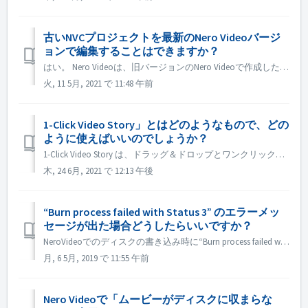
古いNVCプロジェクトを最新のNero Videoバージ
ョンで編集することはできますか？
はい。 Nero Videoは、旧バージョンのNero Videoで作成したプロジェクトを開いて編集することができます。 しかし、古い Nero Video は新しい Nero Video で作成されたプロジェクトを開くことができません。 そのため、古いプロジェクトを新しいNero Videoで開いて保存...
火, 11 5月, 2021 で 11:48 午前
1-Click Video Story」とはどのようなもので、どの
ように使えばいいのでしょうか？
1-Click Video Story は、ドラッグ＆ドロップとワンクリックだけで、プロフェッショナルなスライドショーやムービーを快適に作成することができます。Nero 2019 からは、Nero Start のドロップゾーンや Nero Video のドロップゾーンからこの機能にアクセスできるようになりました...
木, 24 6月, 2021 で 12:13 午後
“Burn process failed with Status 3” のエラーメッ
セージが出た場合どうしたらいいですか？
NeroVideoでのディスクの書き込み時に“Burn process failed with Status 3” のエラーメッセージが出た場合 NeroVideoでビデオディスクに書き込みをする際にこのメッセージが現れた場合、“Status 3”は一般的にNeroVideoの書き込みプロセスに関するものです...
月, 6 5月, 2019 で 11:55 午前
Nero Videoで「ムービーがディスクに収まらな