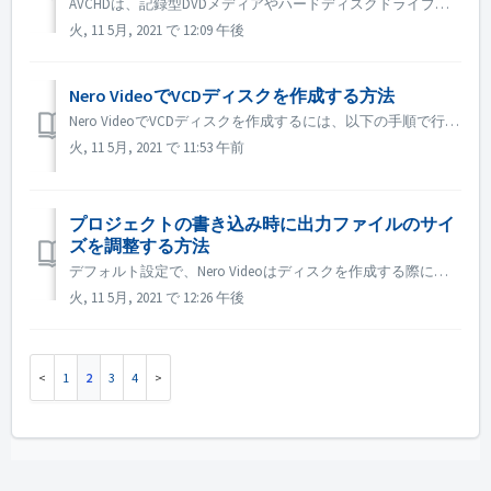
AVCHDは、記録型DVDメディアやハードディスクドライブ、メモリーカードなどのメディアに高精細な映像を記録するために開発された記録フォーマットです。 DVDプレーヤーはAVCHDディスクに対応していません。AVCHDディスクを再生するためには、以下のいずれかのタイプの製品が必要です。 対応AVC...
火, 11 5月, 2021 で 12:09 午後
Nero VideoでVCDディスクを作成する方法
Nero VideoでVCDディスクを作成するには、以下の手順で行います。 Step 1. Nero Videoを開きます。 Step 2. ビデオファイルをNero Video Homeにドラッグすると、Nero Videoは「ビデオプロジェクトタイプの選択」ダイアログを表示します。 Step 3. 「...
火, 11 5月, 2021 で 11:53 午前
プロジェクトの書き込み時に出力ファイルのサイ
ズを調整する方法
デフォルト設定で、Nero Videoはディスクを作成する際に、ディスクの完全なスペースに合わせて出力しようとします。 大きなサイズの出力を必要としない場合には、カスタマイズ設定を行うことができます。 書き込む前に、「オプション」→「記録形式オプション」を開き、書き込むディスクの種類に応じたタブを選択...
火, 11 5月, 2021 で 12:26 午後
1
2
3
4