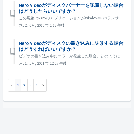
Nero Videoがディスクバーナーを認識しない場合
はどうしたらいいですか？
この現象はNeroのアプリケーションがWindows10のランサムウエア防止機能によりブロックされているために発生している可能性があります。 以下の手順を試してみてください。 １．Windowsスタートメニュを開きます。Windows全てのプログラムのWindowsセキュリティの上でクリックします。 ...
木, 27 6月, 2019 で 1:13 午後
Nero Videoがディスクの書き込みに失敗する場合
はどうすればいいですか？
ビデオの書き込み中にエラーが発生した場合、どのように対処すればよいでしょうか？ C:\ Users:\ [current user]\AppData\Roaming\Nero\[current Nero version]\Nero Vision, を開き、NeroBurnServerLog.txtとNeroV...
月, 17 5月, 2021 で 12:05 午後
1
2
3
4