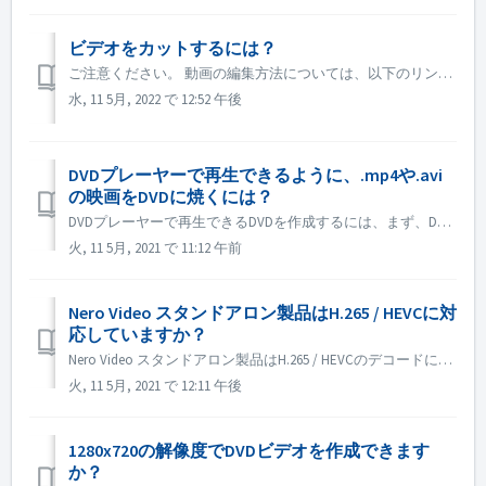
ビデオをカットするには？
ご注意ください。 動画の編集方法については、以下のリンクを参照してください。 動画を編集する 以下のリンクをクリックすると、縦型での動画編集についての詳細情報が表示されます。 縦向きで動画を編集する ピクチャー イン ピクチャー(PiP)の編集についての詳細は、次のリンクをクリックしてください。 ピクチャー...
水, 11 5月, 2022 で 12:52 午後
DVDプレーヤーで再生できるように、.mp4や.avi
の映画をDVDに焼くには？
DVDプレーヤーで再生できるDVDを作成するには、まず、DVDディスクにどのようなフォーマットが必要かを理解する必要があります。 DVDデータディスクとDVD-Videoディスクには、根本的な違いがあります。 DVDデータディスクには、あらゆる種類のデータコンテンツを入れることができますが、DVD-Vide...
火, 11 5月, 2021 で 11:12 午前
Nero Video スタンドアロン製品はH.265 / HEVCに対
応していますか？
Nero Video スタンドアロン製品はH.265 / HEVCのデコードに対応していません。 H.265 / HEVC デコーディングは Nero Platinum Suite でのみ可能です。
火, 11 5月, 2021 で 12:11 午後
1280x720の解像度でDVDビデオを作成できます
か？