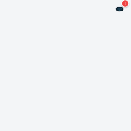
二度とオファーを見逃すことはありません。
ニュースレターを購読する
購読
Neroについて
著作権について
プレスセンター
データ保護
ビジネス顧客
諸条件