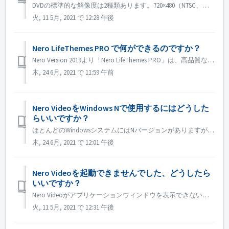
DVDの標準的な解像度は2種類あります。720×480（NTSC、合計345,600画素）と720×576（PAL、合計414,720画素）の2種類で、アスペクト比は4:3と16:9があります。 1280×720以上の解像度で記録したい場合は、AVCHDやBlu rayディスクへの書き込みが必要です。 DV...
火, 11 5月, 2021 で 12:28 午後
Nero LifeThemes PRO で何ができるのですか？
Nero Version 2019より「Nero LifeThemes PRO」は、高品質なムービーテーマデザイン、ディスクメニューテンプレート、ロイヤリティーフリーの音楽を取り揃えており、ビデオやスライドショーのプロジェクトに活用できます。 Nero LifeThemes PRO を使えば、音楽、エフェク...
木, 24 6月, 2021 で 11:59 午前
Nero VideoをWindows Nで使用するにはどうした
らいいですか？
ほとんどのWindowsシステムにはNバージョンがありますが、これはシステムにWindows Media Playerが含まれていないことを意味します。 これらのWindows Nシステムでは、Nero Videoを実行するために、Windows Media Packを手動でインストールする必要があります。 ...
木, 24 6月, 2021 で 12:01 午後
Nero Videoを起動できませんでした、どうしたら
いいですか？
Nero Videoがアプリケーションウィンドウを表示できない原因はいくつか考えられます。Nero Videoが起動せず、MediaHomeが起動せず、Recodeが起動する場合は、以下の手順を実行してください。 1.コントロールパネルの「カラーマネージメント」を開きます。 2.詳細設定タブをクリッ...
火, 11 5月, 2021 で 12:31 午後