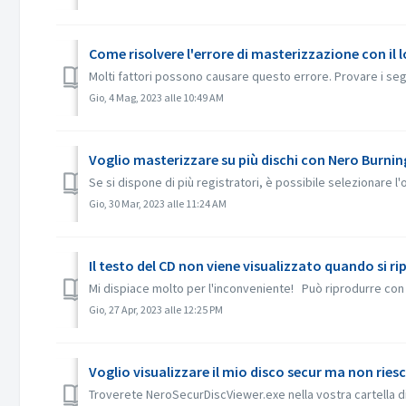
Come risolvere l'errore di masterizzazione con il l
Molti fattori possono causare questo errore. Provare i seguen
Gio, 4 Mag, 2023 alle 10:49 AM
Voglio masterizzare su più dischi con Nero Burni
Se si dispone di più registratori, è possibile selezionare l
Gio, 30 Mar, 2023 alle 11:24 AM
Il testo del CD non viene visualizzato quando si 
Mi dispiace molto per l'inconveniente! Può riprodurre con 
Gio, 27 Apr, 2023 alle 12:25 PM
Voglio visualizzare il mio disco secur ma non rie
Troverete NeroSecurDiscViewer.exe nella vostra cartella 