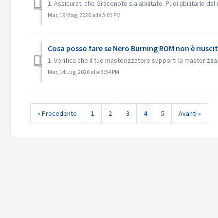
1. Assicurati che Gracenote sia abilitato. Puoi abilitarlo d
Mar, 19 Mag, 2026 alle 3:01 PM
Cosa posso fare se Nero Burning ROM non è riuscit
1. Verifica che il tuo masterizzatore supporti la masterizzaz
Mar, 14 Lug, 2026 alle 3:34 PM
« Precedente
1
2
3
4
5
Avanti »