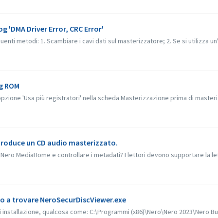
og 'DMA Driver Error, CRC Error'
ti metodi: 1. Scambiare i cavi dati sul masterizzatore; 2. Se si utilizza un'u
ng ROM
'opzione 'Usa più registratori' nella scheda Masterizzazione prima di masteriz
riproduce un CD audio masterizzato.
Nero MediaHome e controllare i metadati? I lettori devono supportare la lett
sco a trovare NeroSecurDiscViewer.exe
di installazione, qualcosa come: C:\Programmi (x86)\Nero\Nero 2023\Nero B