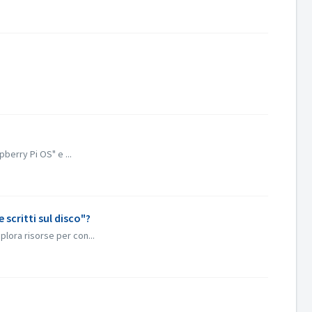
berry Pi OS" e ...
 scritti sul disco"?
plora risorse per con...