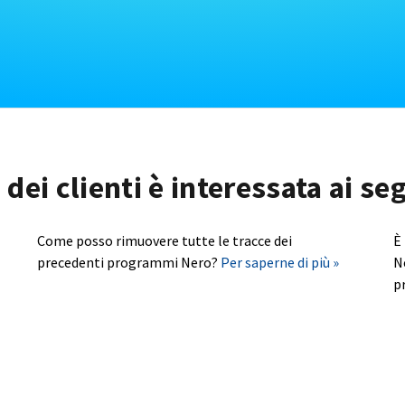
dei clienti è interessata ai s
Come posso rimuovere tutte le tracce dei
È
precedenti programmi Nero?
Per saperne di più »
N
p