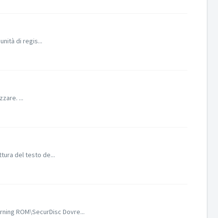
nità di regis...
zare. ...
ura del testo de...
urning ROM\SecurDisc Dovre...