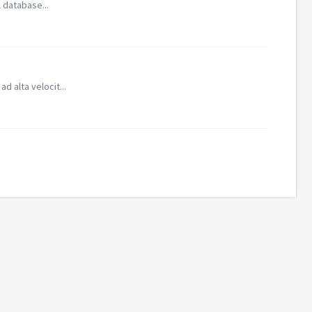
l database...
d alta velocit...